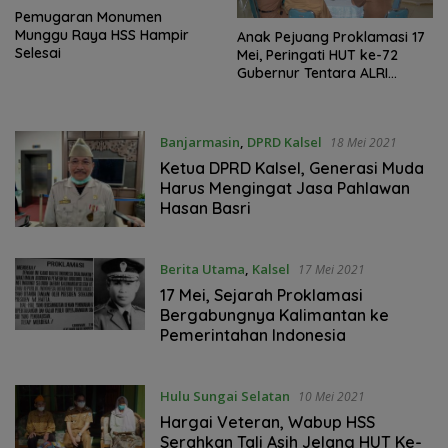
Pemugaran Monumen
Munggu Raya HSS Hampir
Anak Pejuang Proklamasi 17
Selesai
Mei, Peringati HUT ke-72
Gubernur Tentara ALRI
Sekaligus Halalbihalal
Banjarmasin
,
DPRD Kalsel
18 Mei 2021
Ketua DPRD Kalsel, Generasi Muda
Harus Mengingat Jasa Pahlawan
Hasan Basri
Berita Utama
,
Kalsel
17 Mei 2021
17 Mei, Sejarah Proklamasi
Bergabungnya Kalimantan ke
Pemerintahan Indonesia
Hulu Sungai Selatan
10 Mei 2021
Hargai Veteran, Wabup HSS
Serahkan Tali Asih Jelang HUT Ke-