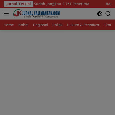
Langsung
udah Jangkau 2.751 Penerima
Jurnal Terkini
Bagaimana KIP Hadapi De
ke
konten
Home
Kalsel
Regional
Politik
Hukum & Peristiwa
Ekonom