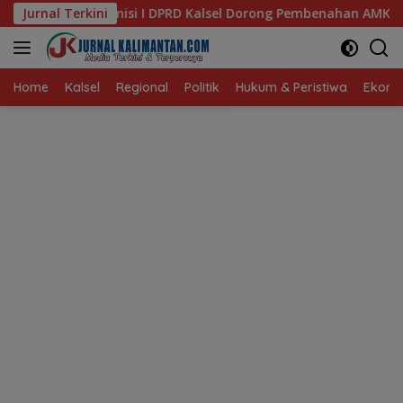
Langsung
D Kalsel Dorong Pembenahan AMKS Hasanuddin
Jurnal Terkini
Ketua T
ke
konten
Home
Kalsel
Regional
Politik
Hukum & Peristiwa
Ekonom