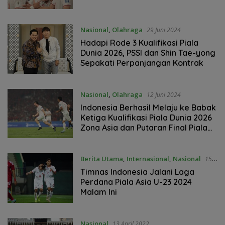
Nasional
,
Olahraga
29 Juni 2024
Hadapi Rode 3 Kualifikasi Piala
Dunia 2026, PSSI dan Shin Tae-yong
Sepakati Perpanjangan Kontrak
Nasional
,
Olahraga
12 Juni 2024
Indonesia Berhasil Melaju ke Babak
Ketiga Kualifikasi Piala Dunia 2026
Zona Asia dan Putaran Final Piala
Asia 2027
Berita Utama
,
Internasional
,
Nasional
15
April 2024
Timnas Indonesia Jalani Laga
Perdana Piala Asia U-23 2024
Malam Ini
Nasional
13 April 2022