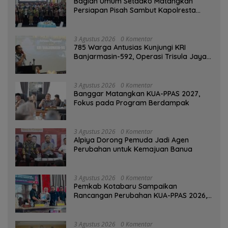
Bagian Umum Setdako Matangkan
Persiapan Pisah Sambut Kapolresta
Banjarmasin
3 Agustus 2026
0 Komentar
785 Warga Antusias Kunjungi KRI
Banjarmasin-592, Operasi Trisula Jaya
Tinggalkan Kesan di Kotabaru
3 Agustus 2026
0 Komentar
‎Banggar Matangkan KUA-PPAS 2027,
Fokus pada Program Berdampak
3 Agustus 2026
0 Komentar
‎Alpiya Dorong Pemuda Jadi Agen
Perubahan untuk Kemajuan Banua ‎
3 Agustus 2026
0 Komentar
Pemkab Kotabaru Sampaikan
Rancangan Perubahan KUA-PPAS 2026,
PAD Diproyeksi Rp557,7 Miliar
3 Agustus 2026
0 Komentar