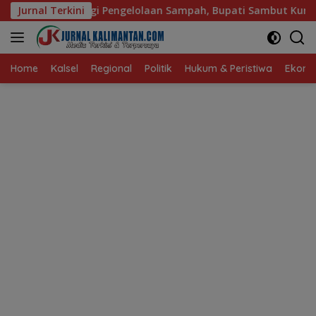
Langsung
lolaan Sampah, Bupati Sambut Kunjungan Istri Menteri LH
Jurnal Terkini
ke
konten
Home
Kalsel
Regional
Politik
Hukum & Peristiwa
Ekonom