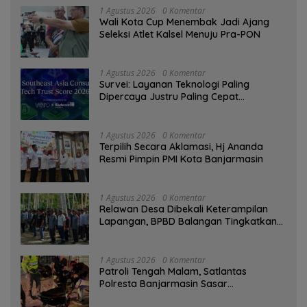
1 Agustus 2026
0 Komentar
Wali Kota Cup Menembak Jadi Ajang
Seleksi Atlet Kalsel Menuju Pra-PON
1 Agustus 2026
0 Komentar
Survei: Layanan Teknologi Paling
Dipercaya Justru Paling Cepat
Ditinggalkan Saat Bermasalah
1 Agustus 2026
0 Komentar
‎Terpilih Secara Aklamasi, Hj Ananda
Resmi Pimpin PMI Kota Banjarmasin
1 Agustus 2026
0 Komentar
Relawan Desa Dibekali Keterampilan
Lapangan, BPBD Balangan Tingkatkan
Kesiapsiagaan Bencana
1 Agustus 2026
0 Komentar
Patroli Tengah Malam, Satlantas
Polresta Banjarmasin Sasar
Pelanggaran dan Balap Liar