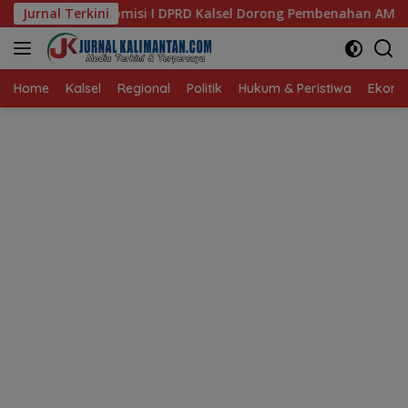
Langsung
DPRD Kalsel Dorong Pembenahan AMKS Hasanuddin
Jurnal Terkini
Ketu
ke
konten
Home
Kalsel
Regional
Politik
Hukum & Peristiwa
Ekonom