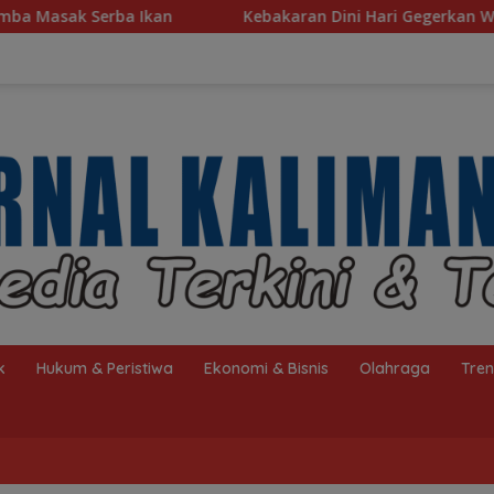
Kebakaran Dini Hari Gegerkan Warga Kelayan B, Dua Ru
k
Hukum & Peristiwa
Ekonomi & Bisnis
Olahraga
Tre