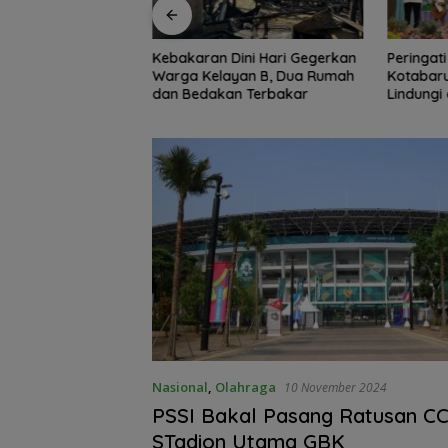
ini Hari Gegerkan
Peringati HAN 2026, Pemkab
Jaga Kon
yan B, Dua Rumah
Kotabaru Perkuat Komitmen
Intelkam
n Terbakar
Lindungi dan Penuhi Hak Anak
Persatu
Nasional
,
Olahraga
10 November 2024
PSSI Bakal Pasang Ratusan CC
STadion Utama GBK