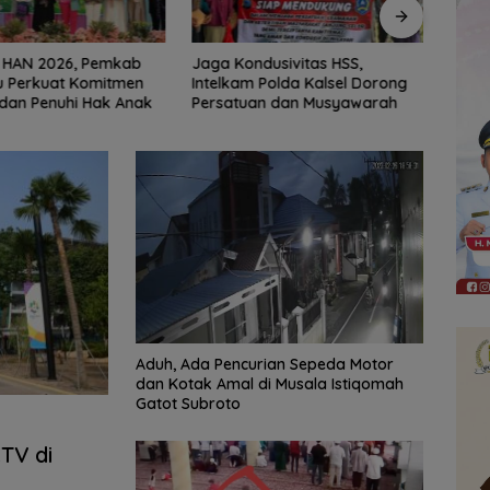
dusivitas HSS,
Erick Thohir Janjikan Evaluasi
Indon
 Polda Kalsel Dorong
Usai Indonesia Tersingkir
ASEA
an dan Musyawarah
Usai 
Aduh, Ada Pencurian Sepeda Motor
dan Kotak Amal di Musala Istiqomah
Gatot Subroto
TV di