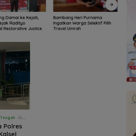
 Heri Purnama
Bangun Banua Gandeng Media,
DPRD
Warga Selektif Pilih
Perkuat Transparansi
Tinja
Umrah
Muara
Diba
 Tengah
30
a Polres
Kalsel