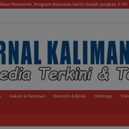
am Beasiswa Santri Sudah Jangkau 2.751 Penerima
Bag
k
Hukum & Peristiwa
Ekonomi & Bisnis
Olahraga
Tre