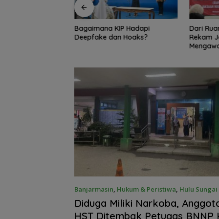
KIP Hadapi
Dari Ruang Damai ke Kejati,
Bambang
an Hoaks?
Rekam Jejak Radityo
Ingatkan 
Mengawal Restorative Justice
Travel 
Banjarmasin
,
Hukum & Peristiwa
,
Hulu Sungai
April 2025
Diduga Miliki Narkoba, Anggot
HST Ditembak Petugas BNNP 