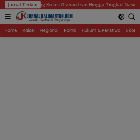
Langsung
Olahan Ikan Hingga Tingkat Nasional Pada Lomba Masak Serba I
Jurnal Terkini
ke
konten
Home
Kalsel
Regional
Politik
Hukum & Peristiwa
Ekonom