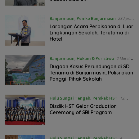
Banjarmasin
,
Pemko Banjarmasin
23 April
2025
Larangan Acara Perpisahan di Luar
Lingkungan Sekolah, Terutama di
Hotel
Banjarmasin
,
Hukum & Peristiwa
2 Maret
2025
Dugaan Kasus Perundungan di SD
Tenama di Banjarmasin, Polisi akan
Panggil Pihak Sekolah
Hulu Sungai Tengah
,
Pemkab HST
13
Desember 2024
Disdik HST Gelar Graduation
Ceremony of SBI Program
Hulu Sungai Tengah
,
Pemkab HST
4