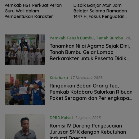
Pemkab HST Perkuat Peran
Disdik Banjar Atur Jam
Guru Wali dalam
Belajar Selama Ramadan
Pembentukan Karakter
1447 H, Fokus Penguatan
Karakter
Pemkab Tanah Bumbu
,
Tanah Bumbu
28
November 2025
Tanamkan Nilai Agama Sejak Dini,
Tanah Bumbu Gelar Lomba
Berkarakter untuk Peserta Didik
dan Pendidik PAUD
Kotabaru
17 November 2025
Ringankan Beban Orang Tua,
Pemkab Kotabaru Salurkan Ribuan
Paket Seragam dan Perlengkapan
Sekolah untuk PAUD, SD, hingga
SMP”
DPRD Kalsel
3 Agustus 2025
Komisi IV Dorong Penyesuaian
Jurusan SMK dengan Kebutuhan
Industri Daerah