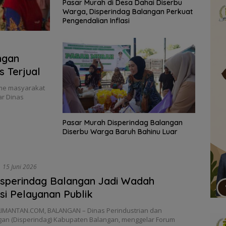
Pasar Murah di Desa Dahai Diserbu
Warga, Disperindag Balangan Perkuat
Pengendalian Inflasi
ngan
 Terjual
me masyarakat
r Dinas
Pasar Murah Disperindag Balangan
Diserbu Warga Baruh Bahinu Luar
15 Juni 2026
sperindag Balangan Jadi Wadah
si Pelayanan Publik
IMANTAN.COM, BALANGAN – Dinas Perindustrian dan
an (Disperindag) Kabupaten Balangan, menggelar Forum