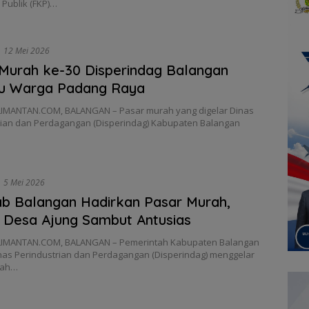
 Publik (FKP)…
12 Mei 2026
Murah ke-30 Disperindag Balangan
bu Warga Padang Raya
IMANTAN.COM, BALANGAN – Pasar murah yang digelar Dinas
rian dan Perdagangan (Disperindag) Kabupaten Balangan
5 Mei 2026
b Balangan Hadirkan Pasar Murah,
Desa Ajung Sambut Antusias
IMANTAN.COM, BALANGAN – Pemerintah Kabupaten Balangan
inas Perindustrian dan Perdagangan (Disperindag) menggelar
rah…