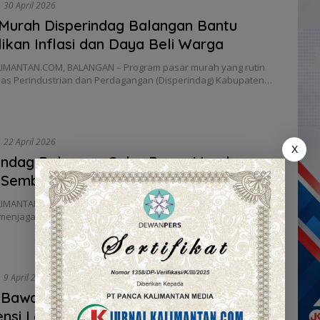
30 April 2026
Murah Disperindag Balangan Bantu
ikan Inflasi dan Daya Beli Warga
IMANTAN.COM, BALANGAN – Program pasar murah yang rutin
inas Perindustrian dan Perdagangan (Disperindag) Kabupaten…
22 April 2026
X
indag Balangan Gelar Pasar Murah,
 Sembako Lebih Terjangkau
IMANTAN.COM, BALANGAN – Upaya menekan laju inflasi
 menjaga daya beli masyarakat terus dilakukan Pemerintah…
9 April 2026
 Bawang Naik, Pemkab Balangan
ensi Lewat Pasar Murah