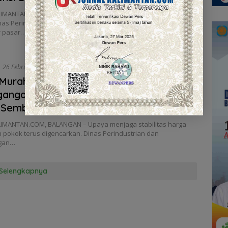
IMANTAN.COM, BALANGAN – Pemerintah Kabupaten Balangan
inas Perindustrian dan Perdagangan Kabupaten Balangan,
r pasar…
26 Februari 2026
Murah ke-14 Dinas Perindustrian dan
gangan Kabupaten Balangan Tekan
 Sembako
IMANTAN.COM, BALANGAN – Upaya menjaga stabilitas harga
 pokok terus digencarkan. Dinas Perindustrian dan
gan…
Selengkapnya