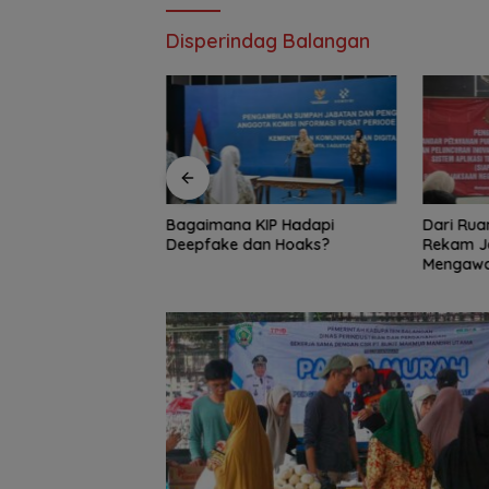
Disperindag Balangan
KIP Hadapi
Dari Ruang Damai ke Kejati,
Bambang
an Hoaks?
Rekam Jejak Radityo
Ingatkan 
Mengawal Restorative Justice
Travel 