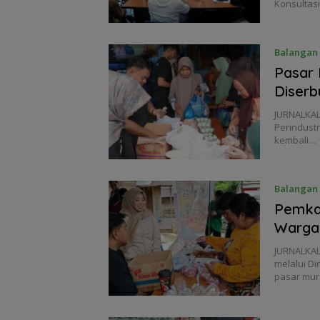
Konsultasi
Balangan
Pasar 
Diser
JURNALKAL
Perindust
kembali…
Balangan
Pemka
Warga 
JURNALKAL
melalui D
pasar mu