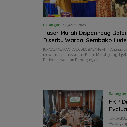
Balangan
5 Agustus 2026
Pasar Murah Disperindag Bala
Diserbu Warga, Sembako Ludes
JURNALKALIMANTAN.COM, BALANGAN – Antusias
mewarnai pelaksanaan Pasar Murah yang digela
Perindustrian dan Perdagangan…
Balangan
FKP Di
Evalua
JURNALKAL
Perdagang