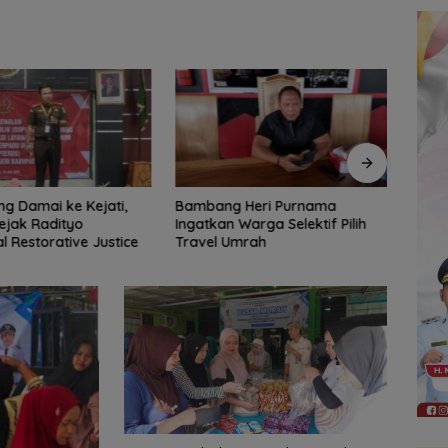
 Heri Purnama
Bangun Banua Gandeng Media,
DPRD
Warga Selektif Pilih
Perkuat Transparansi
Tinja
Umrah
Muara
Diba