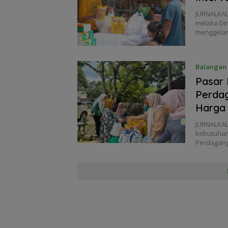
JURNALKAL
melalui D
menggela
Balangan
Pasar 
Perda
Harga
JURNALKAL
kebutuhan
Perdagan