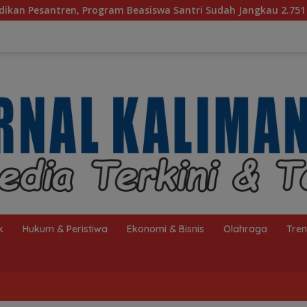
easiswa Santri Sudah Jangkau 2.751 Penerima
Bagaima
k
Hukum & Peristiwa
Ekonomi & Bisnis
Olahraga
Tre