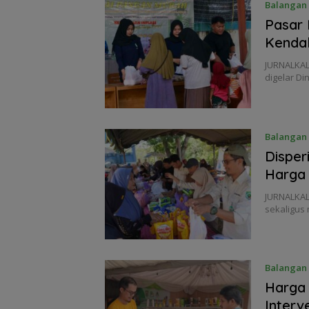
Balangan
Pasar 
Kendal
JURNALKAL
digelar D
Balangan
Disper
Harga
JURNALKAL
sekaligus
Balangan
Harga
Interv