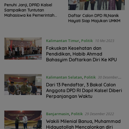
‎Penuhi Janji, DPRD Kalsel
Sampaikan Tuntutan
Mahasiswa ke Pemerintah
Daftar Calon DPD RI,Nanik
Pusat
Hayati Siap Majukan UMKM
Kalimantan Timur
,
Politik
10 Mei 2023
Fokuskan Kesehatan dan
Pendidikan, Habib Ahmad
Bahasyim Daftarkan Diri Ke KPU
Kalimantan Selatan
,
Politik
30 Desember
2022
Dari 13 Pendaftar, 3 Bakal Calon
Anggota DPD RI Dapil Kalsel Diberi
Perpanjangan Waktu
Banjarmasin
,
Politik
29 Desember 2022
Wakili Milenial Banua, Muhammad
Hidayatollah Mencalonkan diri