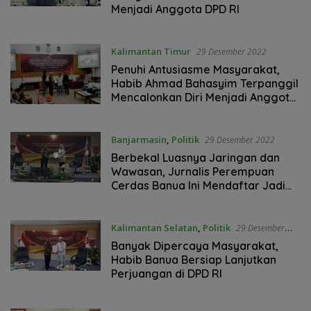
Menjadi Anggota DPD RI
Kalimantan Timur
29 Desember 2022
Penuhi Antusiasme Masyarakat,
Habib Ahmad Bahasyim Terpanggil
Mencalonkan Diri Menjadi Anggota
DPD RI Dapil Kaltim
Banjarmasin
,
Politik
29 Desember 2022
Berbekal Luasnya Jaringan dan
Wawasan, Jurnalis Perempuan
Cerdas Banua Ini Mendaftar Jadi
Calon Anggota DPD RI
Kalimantan Selatan
,
Politik
29 Desember
2022
Banyak Dipercaya Masyarakat,
Habib Banua Bersiap Lanjutkan
Perjuangan di DPD RI