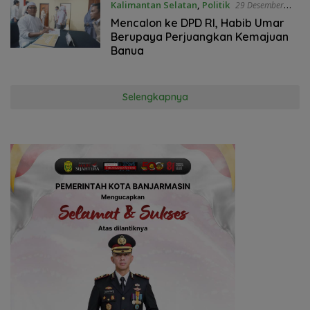
Kalimantan Selatan
,
Politik
29 Desember
2022
Mencalon ke DPD RI, Habib Umar
Berupaya Perjuangkan Kemajuan
Banua
Selengkapnya