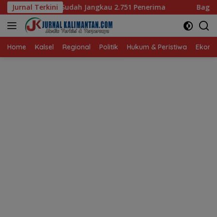
Langsung
ngkau 2.751 Penerima
Jurnal Terkini
Bagaimana KIP Hadapi Deepfake
ke
konten
Home
Kalsel
Regional
Politik
Hukum & Peristiwa
Ekonom