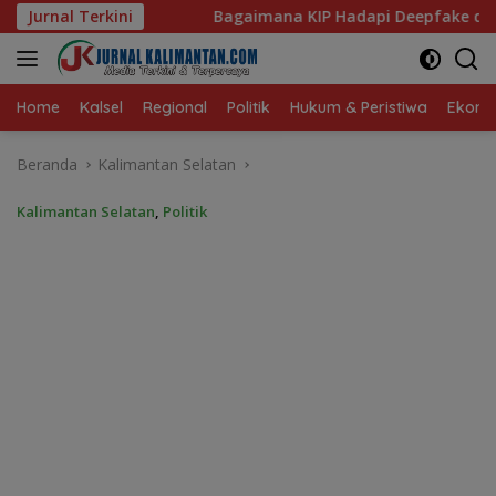
Langsung
gaimana KIP Hadapi Deepfake dan Hoaks?
Jurnal Terkini
Dari Ruang D
ke
konten
Home
Kalsel
Regional
Politik
Hukum & Peristiwa
Ekonom
Beranda
Kalimantan Selatan
Kalimantan Selatan
,
Politik