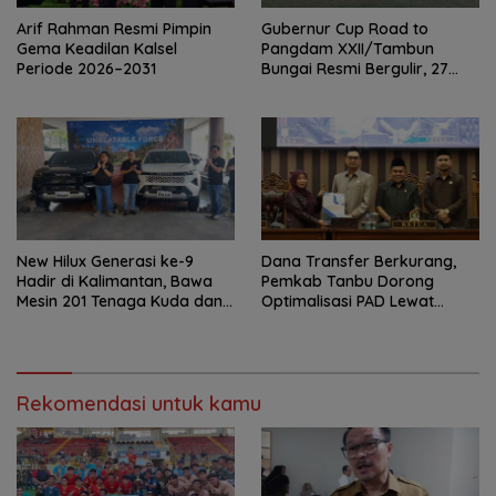
Arif Rahman Resmi Pimpin
Gubernur Cup Road to
Gema Keadilan Kalsel
Pangdam XXII/Tambun
Periode 2026–2031
Bungai Resmi Bergulir, 27
Tim Kalsel-Kalteng Berebut
Gelar
New Hilux Generasi ke-9
Dana Transfer Berkurang,
Hadir di Kalimantan, Bawa
Pemkab Tanbu Dorong
Mesin 201 Tenaga Kuda dan
Optimalisasi PAD Lewat
Teknologi Lebih Canggih
Perubahan Perda Pajak dan
Retribusi
Rekomendasi untuk kamu