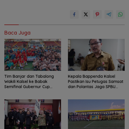
Baca Juga
Tim Banjar dan Tabalong
Kepala Bappenda Kalsel
Wakili Kalsel ke Babak
Pastikan Isu Petugas Samsat
Semifinal Gubernur Cup
dan Polantas Jaga SPBU
Road to Pangdam
Mulai 1 Agustus Adalah Hoaks
XXII/Tambun Bungai