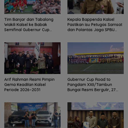
Tim Banjar dan Tabalong
Kepala Bappenda Kalsel
Wakili Kalsel ke Babak
Pastikan Isu Petugas Samsat
Semifinal Gubernur Cup
dan Polantas Jaga SPBU
Road to Pangdam
Mulai 1 Agustus Adalah Hoaks
XXII/Tambun Bungai
Arif Rahman Resmi Pimpin
Gubernur Cup Road to
Gema Keadilan Kalsel
Pangdam XXII/Tambun
Periode 2026–2031
Bungai Resmi Bergulir, 27
Tim Kalsel-Kalteng Berebut
Gelar