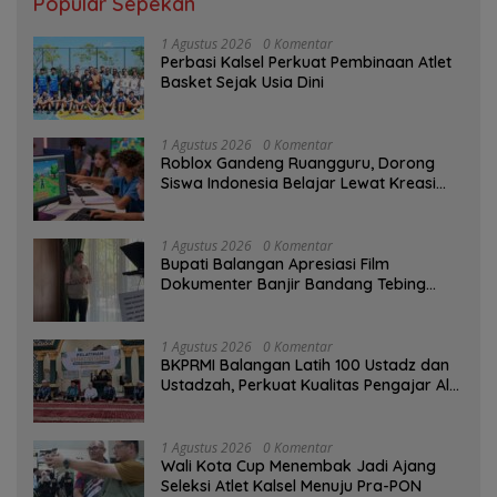
Popular Sepekan
1 Agustus 2026
0 Komentar
Perbasi Kalsel Perkuat Pembinaan Atlet
Basket Sejak Usia Dini
1 Agustus 2026
0 Komentar
Roblox Gandeng Ruangguru, Dorong
Siswa Indonesia Belajar Lewat Kreasi
Digital
1 Agustus 2026
0 Komentar
Bupati Balangan Apresiasi Film
Dokumenter Banjir Bandang Tebing
Tinggi sebagai Media Edukasi
1 Agustus 2026
0 Komentar
BKPRMI Balangan Latih 100 Ustadz dan
Ustadzah, Perkuat Kualitas Pengajar Al-
Qur’an
1 Agustus 2026
0 Komentar
Wali Kota Cup Menembak Jadi Ajang
Seleksi Atlet Kalsel Menuju Pra-PON