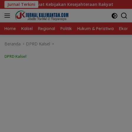
Langsung
jakan Kesejahteraan Rakyat
Jurnal Terkini
Baru 10 Persen, Aktivasi I
ke
konten
Home
Kalsel
Regional
Politik
Hukum & Peristiwa
Ekonom
Beranda
DPRD Kalsel
DPRD Kalsel