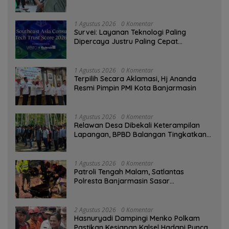
1 Agustus 2026
0 Komentar
Survei: Layanan Teknologi Paling
Dipercaya Justru Paling Cepat
Ditinggalkan Saat Bermasalah
1 Agustus 2026
0 Komentar
‎Terpilih Secara Aklamasi, Hj Ananda
Resmi Pimpin PMI Kota Banjarmasin
1 Agustus 2026
0 Komentar
Relawan Desa Dibekali Keterampilan
Lapangan, BPBD Balangan Tingkatkan
Kesiapsiagaan Bencana
1 Agustus 2026
0 Komentar
Patroli Tengah Malam, Satlantas
Polresta Banjarmasin Sasar
Pelanggaran dan Balap Liar
2 Agustus 2026
0 Komentar
Hasnuryadi Dampingi Menko Polkam
Pastikan Kesiapan Kalsel Hadapi Puncak