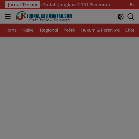
Langsung
h Jangkau 2.751 Penerima
Jurnal Terkini
Bagaimana KIP Hadapi Deepf
ke
konten
Home
Kalsel
Regional
Politik
Hukum & Peristiwa
Ekonom