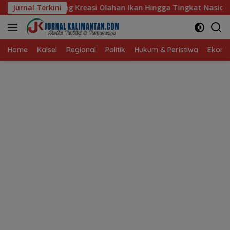
Langsung
reasi Olahan Ikan Hingga Tingkat Nasional Pada Lomba Masak S
Jurnal Terkini
ke
konten
Home
Kalsel
Regional
Politik
Hukum & Peristiwa
Ekonom