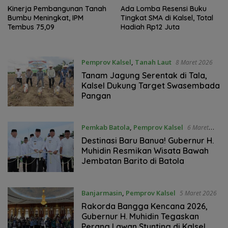
Kinerja Pembangunan Tanah
Ada Lomba Resensi Buku
Bumbu Meningkat, IPM
Tingkat SMA di Kalsel, Total
Tembus 75,09
Hadiah Rp12 Juta
Pemprov Kalsel
,
Tanah Laut
8 Maret 2026
Tanam Jagung Serentak di Tala,
Kalsel Dukung Target Swasembada
Pangan
Pemkab Batola
,
Pemprov Kalsel
6 Maret
2026
Destinasi Baru Banua! Gubernur H.
Muhidin Resmikan Wisata Bawah
Jembatan Barito di Batola
Banjarmasin
,
Pemprov Kalsel
5 Maret 2026
Rakorda Bangga Kencana 2026,
Gubernur H. Muhidin Tegaskan
Perang Lawan Stunting di Kalsel