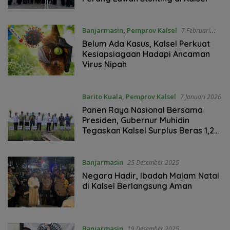
Banjarmasin
,
Pemprov Kalsel
7 Februari
2026
Belum Ada Kasus, Kalsel Perkuat
Kesiapsiagaan Hadapi Ancaman
Virus Nipah
Barito Kuala
,
Pemprov Kalsel
7 Januari 2026
Panen Raya Nasional Bersama
Presiden, Gubernur Muhidin
Tegaskan Kalsel Surplus Beras 1,2
Juta Ton
Banjarmasin
25 Desember 2025
Negara Hadir, Ibadah Malam Natal
di Kalsel Berlangsung Aman
Banjarmasin
19 Desember 2025