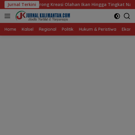
Langsung
easi Olahan Ikan Hingga Tingkat Nasional Pada Lomba Masak Se
Jurnal Terkini
ke
konten
Home
Kalsel
Regional
Politik
Hukum & Peristiwa
Ekonom