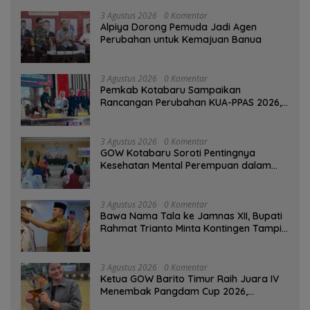
3 Agustus 2026
0 Komentar
‎Alpiya Dorong Pemuda Jadi Agen
Perubahan untuk Kemajuan Banua ‎
3 Agustus 2026
0 Komentar
Pemkab Kotabaru Sampaikan
Rancangan Perubahan KUA-PPAS 2026,
PAD Diproyeksi Rp557,7 Miliar
3 Agustus 2026
0 Komentar
GOW Kotabaru Soroti Pentingnya
Kesehatan Mental Perempuan dalam
Pertemuan Rutin
3 Agustus 2026
0 Komentar
Bawa Nama Tala ke Jamnas XII, Bupati
Rahmat Trianto Minta Kontingen Tampil
Percaya Diri
3 Agustus 2026
0 Komentar
Ketua GOW Barito Timur Raih Juara IV
Menembak Pangdam Cup 2026,
Bersaing dengan Pimpinan TNI-Polri