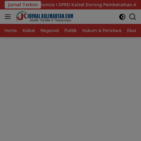
Langsung
 DPRD Kalsel Dorong Pembenahan AMKS Hasanuddin
Jurnal Terkini
Ket
ke
konten
Home
Kalsel
Regional
Politik
Hukum & Peristiwa
Ekonom