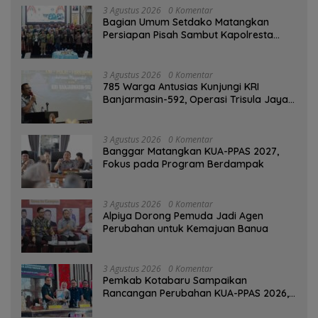
3 Agustus 2026
0 Komentar
Bagian Umum Setdako Matangkan
Persiapan Pisah Sambut Kapolresta
Banjarmasin
3 Agustus 2026
0 Komentar
785 Warga Antusias Kunjungi KRI
Banjarmasin-592, Operasi Trisula Jaya
Tinggalkan Kesan di Kotabaru
3 Agustus 2026
0 Komentar
‎Banggar Matangkan KUA-PPAS 2027,
Fokus pada Program Berdampak
3 Agustus 2026
0 Komentar
‎Alpiya Dorong Pemuda Jadi Agen
Perubahan untuk Kemajuan Banua ‎
3 Agustus 2026
0 Komentar
Pemkab Kotabaru Sampaikan
Rancangan Perubahan KUA-PPAS 2026,
PAD Diproyeksi Rp557,7 Miliar