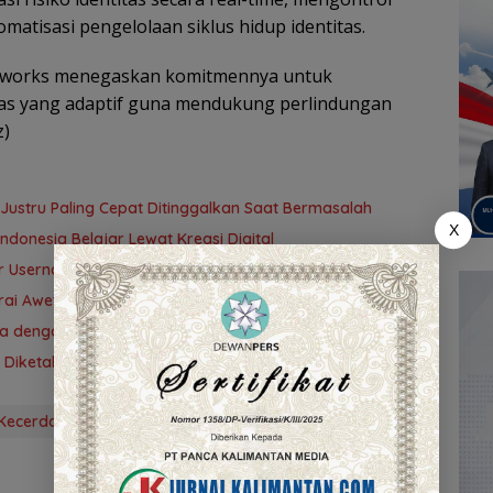
atisasi pengelolaan siklus hidup identitas.
Networks menegaskan komitmennya untuk
tas yang adaptif guna mendukung perlindungan
z)
 Justru Paling Cepat Ditinggalkan Saat Bermasalah
X
donesia Belajar Lewat Kreasi Digital
ur Username Baru di WhatsApp
rai Awet
ya dengan Sekarang?
 Diketahui
Kecerdasan buatan
Palo alto