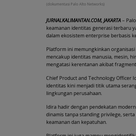
(dokumentasi Palo Alto Networks)
JURNALKALIMANTAN.COM, JAKARTA
– Pal
keamanan identitas generasi terbaru y
dalam ekosistem enterprise berbasis ke
Platform ini memungkinkan organisasi 
mencakup identitas manusia, mesin, hin
mengatasi kerentanan akibat fragment
Chief Product and Technology Officer I
identitas kini menjadi titik utama ser
lingkungan perusahaan.
Idira hadir dengan pendekatan modern me
dinamis tanpa standing privilege, sert
keamanan dan kepatuhan.
Platform ini juga mampu mengidentifikas