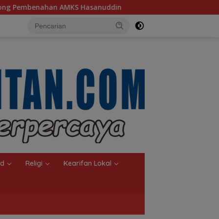
anuddin
Ketua TP PKK Kalsel, Dorong Kreasi Olahan Ik
nd
Religi
Kearifan Lokal