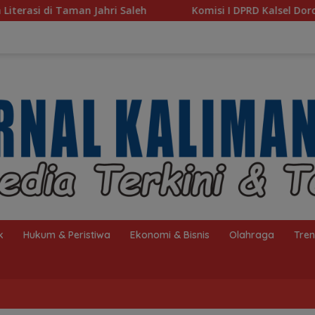
eh
Komisi I DPRD Kalsel Dorong Pembenahan AMKS Has
k
Hukum & Peristiwa
Ekonomi & Bisnis
Olahraga
Tre