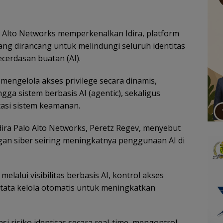
o Alto Networks memperkenalkan Idira, platform
ang dirancang untuk melindungi seluruh identitas
cerdasan buatan (AI).
mengelola akses privilege secara dinamis,
gga sistem berbasis AI (agentic), sekaligus
asi sistem keamanan.
dira Palo Alto Networks, Peretz Regev, menyebut
angan siber seiring meningkatnya penggunaan AI di
lalui visibilitas berbasis AI, kontrol akses
a tata kelola otomatis untuk meningkatkan
i risiko identitas secara real-time, mengontrol