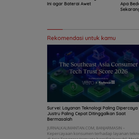
Ini agar Baterai Awet
Apa Bed
Sekaran
Rekomendasi untuk kamu
Survei: Layanan Teknologi Paling Dipercaya
Justru Paling Cepat Ditinggalkan Saat
Bermasalah
JURNALKALIMANTAN.COM, BANJARMASIN –
Kepercayaan konsumen terhadap layanan tekno