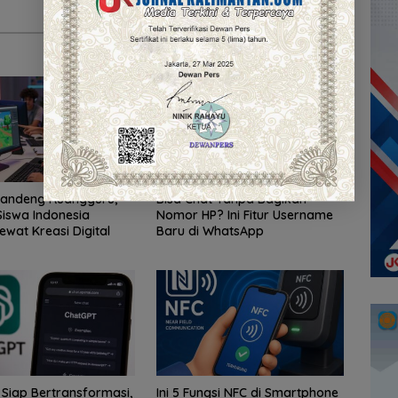
Gandeng Ruangguru,
Bisa Chat Tanpa Bagikan
iswa Indonesia
Nomor HP? Ini Fitur Username
ewat Kreasi Digital
Baru di WhatsApp
Siap Bertransformasi,
Ini 5 Fungsi NFC di Smartphone