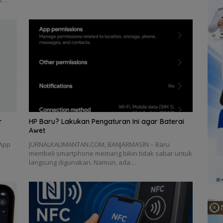
ki…
r
HP Baru? Lakukan Pengaturan Ini agar Baterai
Awet
App
JURNALKALIMANTAN.COM, BANJARMASIN – Baru
membeli smartphone memang bikin tidak sabar untuk
langsung digunakan. Namun, ada…