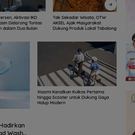
adar Wisata, OTW
DPRD Balangan Manfaatkan
‎DPRD
jak Masyarakat
Podcast untuk Perluas
Bada
roduk Lokal Tabalong
Informasi dan Serap Aspirasi
Publik
Xiaomi Kenalkan Kulkas Pertama
hingga Scooter untuk Dukung Gaya
Hidup Modern
Hadirkan
Load Washer