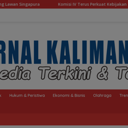
Komisi IV Terus Perkuat Kebijakan Kesejahteraan Rakyat
k
Hukum & Peristiwa
Ekonomi & Bisnis
Olahraga
Tre