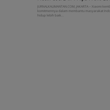
Dryer 10,5kg
JURNALKALIMANTAN.COM, JAKARTA – Xiaomi kem
komitmennya dalam membantu masyarakat Indo
hidup lebih baik…