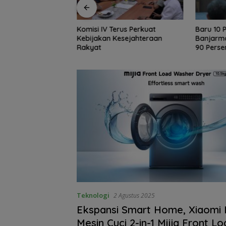
rus Perkuat
Baru 10 Persen, Aktivasi IKD
Tak Sek
esejahteraan
Banjarmasin Didorong Tuntas
AKSEL A
90 Persen dalam Dua Bulan
Dukung P
Teknologi
2 Agustus 2025
Ekspansi Smart Home, Xiaomi 
Mesin Cuci 2-in-1 Mijia Front 