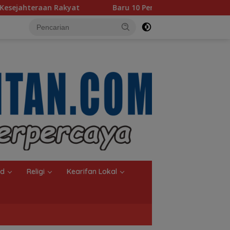
Baru 10 Persen, Aktivasi IKD Banjarmasin Didorong Tu
nd
Religi
Kearifan Lokal