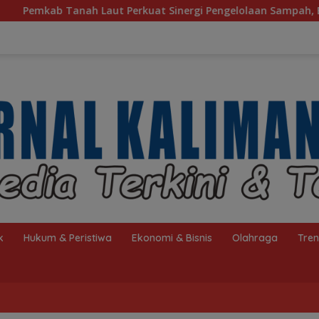
 Perkuat Sinergi Pengelolaan Sampah, Bupati Sambut Kunjunga
k
Hukum & Peristiwa
Ekonomi & Bisnis
Olahraga
Tre