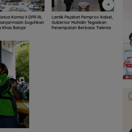
ejabat Pemprov Kalsel,
61 Peserta Ramaikan Pemilihan
Marc 
 Muhidin Tegaskan
Nanang Galuh Balangan 2026,
Berj
an Berbasis Talenta
Pemkab Cari Duta Budaya
Lolos
Terbaik