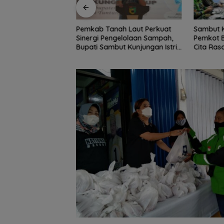
h Laut Perkuat
Sambut Ketua Komisi II DPR RI,
Lantik P
gelolaan Sampah,
Pemkot Banjarmasin Suguhkan
Gubernur
t Kunjungan Istri
Cita Rasa Khas Banjar
Penempat