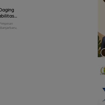
Daging
ilitas
Pimpinan
 Banjarbaru,