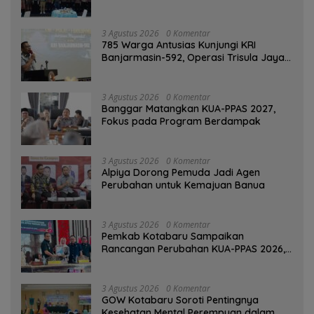
Banjarmasin
3 Agustus 2026
0 Komentar
785 Warga Antusias Kunjungi KRI
Banjarmasin-592, Operasi Trisula Jaya
Tinggalkan Kesan di Kotabaru
3 Agustus 2026
0 Komentar
‎Banggar Matangkan KUA-PPAS 2027,
Fokus pada Program Berdampak
3 Agustus 2026
0 Komentar
‎Alpiya Dorong Pemuda Jadi Agen
Perubahan untuk Kemajuan Banua ‎
3 Agustus 2026
0 Komentar
Pemkab Kotabaru Sampaikan
Rancangan Perubahan KUA-PPAS 2026,
PAD Diproyeksi Rp557,7 Miliar
3 Agustus 2026
0 Komentar
GOW Kotabaru Soroti Pentingnya
Kesehatan Mental Perempuan dalam