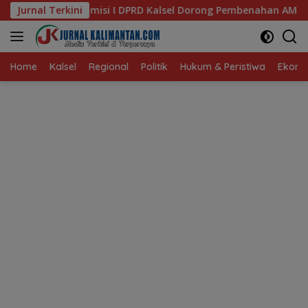
Langsung
PRD Kalsel Dorong Pembenahan AMKS Hasanuddin
Jurnal Terkini
Ketua
ke
konten
Home
Kalsel
Regional
Politik
Hukum & Peristiwa
Ekonom