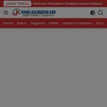
Langsung
erkuat Kebijakan Kesejahteraan Rakyat
Jurnal Terkini
Baru 10 Persen,
ke
konten
Home
Kalsel
Regional
Politik
Hukum & Peristiwa
Ekonom