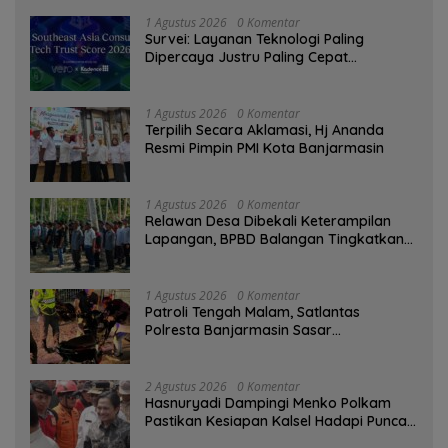
1 Agustus 2026
0 Komentar
Survei: Layanan Teknologi Paling
Dipercaya Justru Paling Cepat
Ditinggalkan Saat Bermasalah
1 Agustus 2026
0 Komentar
‎Terpilih Secara Aklamasi, Hj Ananda
Resmi Pimpin PMI Kota Banjarmasin
1 Agustus 2026
0 Komentar
Relawan Desa Dibekali Keterampilan
Lapangan, BPBD Balangan Tingkatkan
Kesiapsiagaan Bencana
1 Agustus 2026
0 Komentar
Patroli Tengah Malam, Satlantas
Polresta Banjarmasin Sasar
Pelanggaran dan Balap Liar
2 Agustus 2026
0 Komentar
Hasnuryadi Dampingi Menko Polkam
Pastikan Kesiapan Kalsel Hadapi Puncak
Musim Kemarau