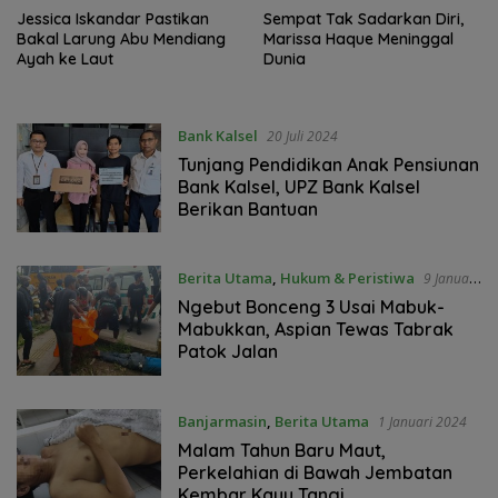
Jessica Iskandar Pastikan
Sempat Tak Sadarkan Diri,
Bakal Larung Abu Mendiang
Marissa Haque Meninggal
Ayah ke Laut
Dunia
Bank Kalsel
20 Juli 2024
Tunjang Pendidikan Anak Pensiunan
Bank Kalsel, UPZ Bank Kalsel
Berikan Bantuan
Berita Utama
,
Hukum & Peristiwa
9 Januari
2024
Ngebut Bonceng 3 Usai Mabuk-
Mabukkan, Aspian Tewas Tabrak
Patok Jalan
Banjarmasin
,
Berita Utama
1 Januari 2024
Malam Tahun Baru Maut,
Perkelahian di Bawah Jembatan
Kembar Kayu Tangi