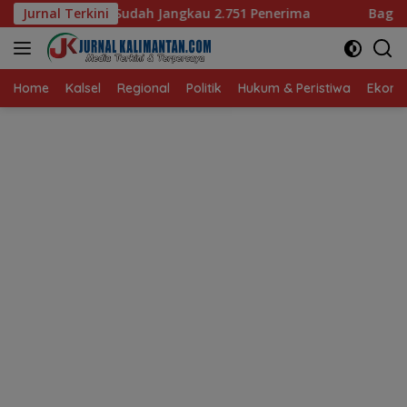
Langsung
angkau 2.751 Penerima
Jurnal Terkini
Bagaimana KIP Hadapi Deepfak
ke
konten
Home
Kalsel
Regional
Politik
Hukum & Peristiwa
Ekonom