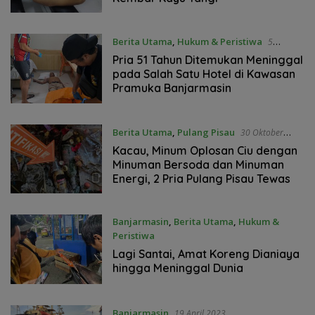
Berita Utama
,
Hukum & Peristiwa
5
November 2023
Pria 51 Tahun Ditemukan Meninggal
pada Salah Satu Hotel di Kawasan
Pramuka Banjarmasin
Berita Utama
,
Pulang Pisau
30 Oktober
2023
Kacau, Minum Oplosan Ciu dengan
Minuman Bersoda dan Minuman
Energi, 2 Pria Pulang Pisau Tewas
Banjarmasin
,
Berita Utama
,
Hukum &
Peristiwa
9 September 2023
Lagi Santai, Amat Koreng Dianiaya
hingga Meninggal Dunia
Banjarmasin
19 April 2023