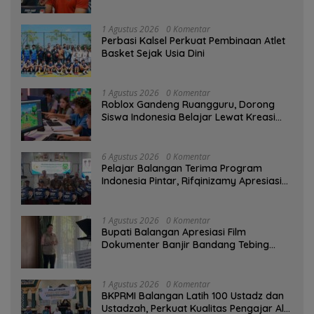
1 Agustus 2026
0 Komentar
Perbasi Kalsel Perkuat Pembinaan Atlet
Basket Sejak Usia Dini
1 Agustus 2026
0 Komentar
Roblox Gandeng Ruangguru, Dorong
Siswa Indonesia Belajar Lewat Kreasi
Digital
6 Agustus 2026
0 Komentar
Pelajar Balangan Terima Program
Indonesia Pintar, Rifqinizamy Apresiasi
Komitmen Pemkab
1 Agustus 2026
0 Komentar
Bupati Balangan Apresiasi Film
Dokumenter Banjir Bandang Tebing
Tinggi sebagai Media Edukasi
1 Agustus 2026
0 Komentar
BKPRMI Balangan Latih 100 Ustadz dan
Ustadzah, Perkuat Kualitas Pengajar Al-