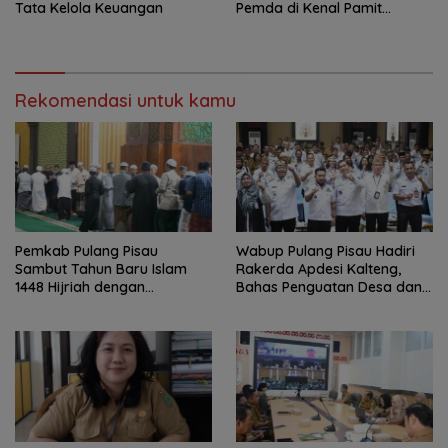
Tata Kelola Keuangan
Pemda di Kenal Pamit
Dandim 1011/KLK
Rekomendasi untuk kamu
Pemkab Pulang Pisau
Wabup Pulang Pisau Hadiri
Sambut Tahun Baru Islam
Rakerda Apdesi Kalteng,
1448 Hijriah dengan
Bahas Penguatan Desa dan
Istighosah dan Doa Bersama
Kopdes Merah Putih