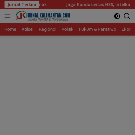
Langsung
k
Jurnal Terkini
Jaga Kondusivitas HSS, Intelkam Polda Kalsel Doron
ke
konten
Home
Kalsel
Regional
Politik
Hukum & Peristiwa
Ekonom