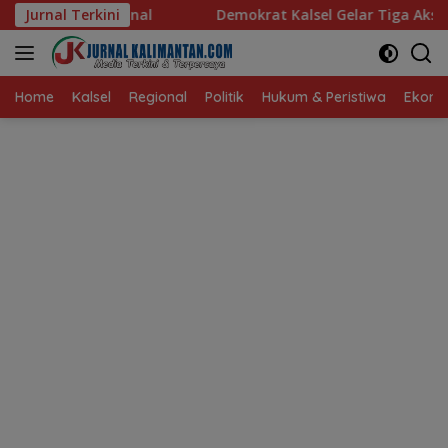
Langsung
Jurnal Terkini
Demokrat Kalsel Gelar Tiga Aksi untuk Rakyat
Gi
ke
konten
Home
Kalsel
Regional
Politik
Hukum & Peristiwa
Ekonom