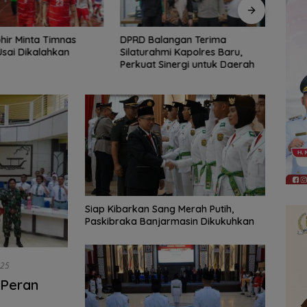
langan Terima
AKSEL Virtual Run 2026 Ajak
Lapa
hmi Kapolres Baru,
Pelari Berkontribusi Hijaukan
Tana
Sinergi untuk Daerah
Tahura Sultan Adam
Berk
Retn
Siap Kibarkan Sang Merah Putih,
Paskibraka Banjarmasin Dikukuhkan
025
 Peran