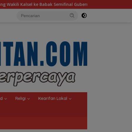
ak Semifinal Gubernur Cup Road to Pangdam XXII/Tambun Bunga
nd
Religi
Kearifan Lokal