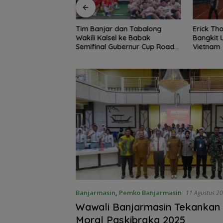
dan Tabalong
Erick Thohir Minta Timnas
DPRD Ba
l ke Babak
Bangkit Usai Dikalahkan
Silatura
ubernur Cup Road
Vietnam
Perkuat 
 XXII/Tambun
Banjarmasin
,
Pemko Banjarmasin
11 Agustus 2
Wawali Banjarmasin Tekankan
Moral Paskibraka 2025