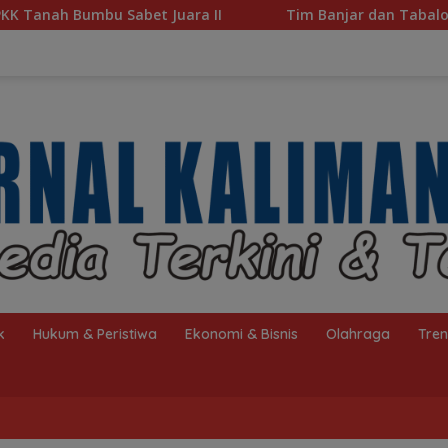
ara II
Tim Banjar dan Tabalong Wakili Kalsel ke Bab
k
Hukum & Peristiwa
Ekonomi & Bisnis
Olahraga
Tre