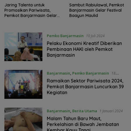
Jaring Talenta untuk
Sambut Rabiulawal, Pemkot
Promosikan Pariwisata,
Banjarmasin Gelar Festival
Pemkot Banjarmasin Gelar
Baayun Maulid
Pemilihan NaGa Cilik
Pemko Banjarmasin
10 Juli 2024
Pelaku Ekonomi Kreatif Diberikan
Pembinaan HAKI oleh Pemkot
Banjarmasin
Banjarmasin
,
Pemko Banjarmasin
18
Februari 2024
Ramaikan Sektor Pariwisata 2024,
Pemkot Banjarmasin Luncurkan 39
Kegiatan
Banjarmasin
,
Berita Utama
1 Januari 2024
Malam Tahun Baru Maut,
Perkelahian di Bawah Jembatan
Kembar Kayu Tangi