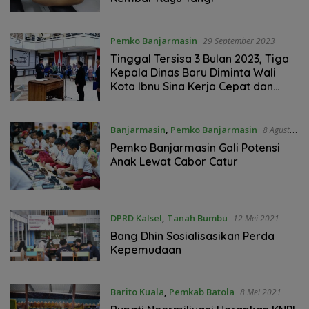
Pemko Banjarmasin
29 September 2023
Tinggal Tersisa 3 Bulan 2023, Tiga
Kepala Dinas Baru Diminta Wali
Kota Ibnu Sina Kerja Cepat dan
Efisien
Banjarmasin
,
Pemko Banjarmasin
8 Agustus
2023
Pemko Banjarmasin Gali Potensi
Anak Lewat Cabor Catur
DPRD Kalsel
,
Tanah Bumbu
12 Mei 2021
Bang Dhin Sosialisasikan Perda
Kepemudaan
Barito Kuala
,
Pemkab Batola
8 Mei 2021