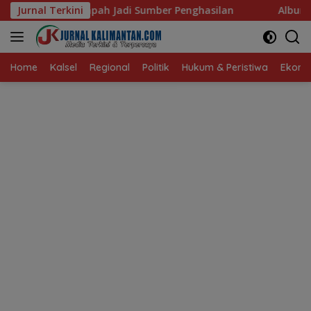
Langsung
Sumber Penghasilan
Jurnal Terkini
Albumin Haruan, Protein Berkualit
ke
konten
Home
Kalsel
Regional
Politik
Hukum & Peristiwa
Ekonom