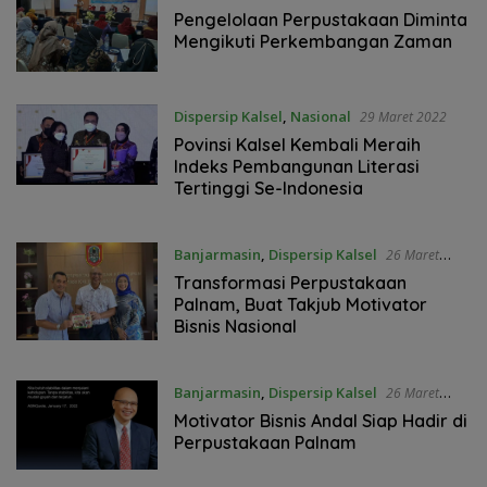
2022
Pengelolaan Perpustakaan Diminta
Mengikuti Perkembangan Zaman
Dispersip Kalsel
,
Nasional
29 Maret 2022
Povinsi Kalsel Kembali Meraih
Indeks Pembangunan Literasi
Tertinggi Se-Indonesia
Banjarmasin
,
Dispersip Kalsel
26 Maret
2022
Transformasi Perpustakaan
Palnam, Buat Takjub Motivator
Bisnis Nasional
Banjarmasin
,
Dispersip Kalsel
26 Maret
2022
Motivator Bisnis Andal Siap Hadir di
Perpustakaan Palnam