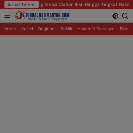
Langsung
 Olahan Ikan Hingga Tingkat Nasional Pada Lomba Masak Serba 
Jurnal Terkini
ke
konten
Home
Kalsel
Regional
Politik
Hukum & Peristiwa
Ekonom