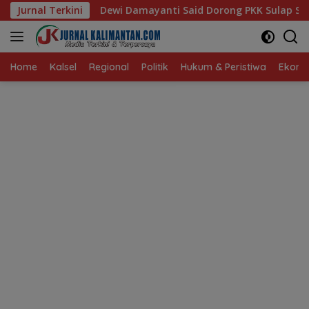
Langsung
mayanti Said Dorong PKK Sulap Sampah Jadi Sumber Penghasil
Jurnal Terkini
ke
konten
Home
Kalsel
Regional
Politik
Hukum & Peristiwa
Ekonom