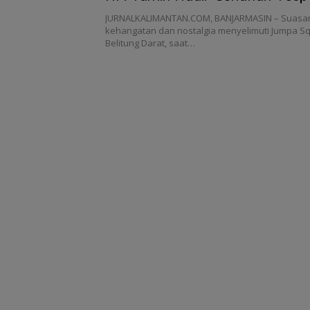
Seragam Sekolah
JURNALKALIMANTAN.COM, BANJARMASIN – Suasa
kehangatan dan nostalgia menyelimuti Jumpa Sq
Belitung Darat, saat…