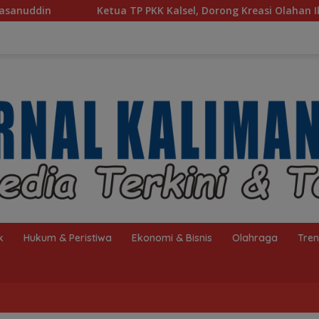
 TP PKK Kalsel, Dorong Kreasi Olahan Ikan Hingga Tingkat Na
k
Hukum & Peristiwa
Ekonomi & Bisnis
Olahraga
Tre