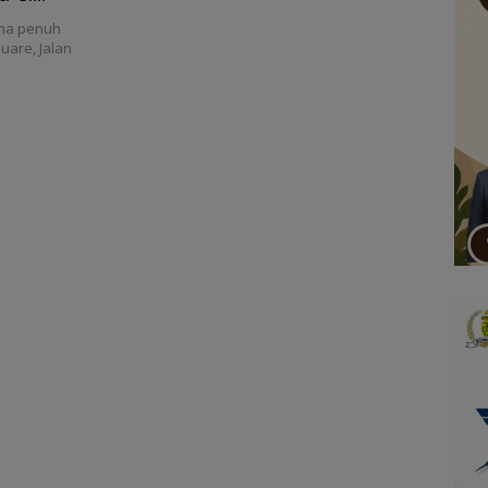
na penuh
uare, Jalan