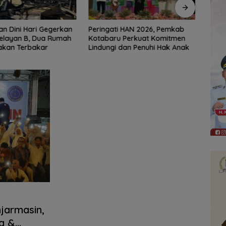
i HAN 2026, Pemkab
Jaga Kondusivitas HSS,
Erick
u Perkuat Komitmen
Intelkam Polda Kalsel Dorong
Usai 
 dan Penuhi Hak Anak
Persatuan dan Musyawarah
jarmasin,
a &