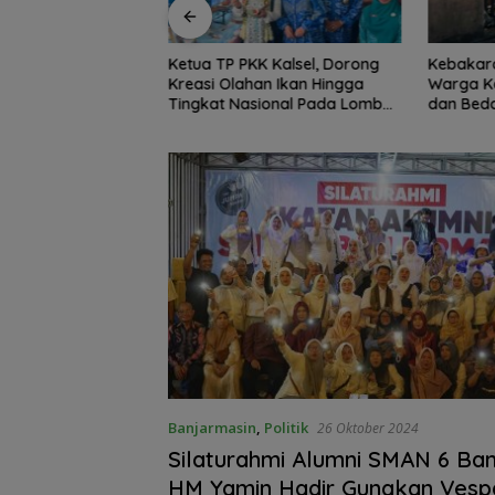
K Kalsel, Dorong
Kebakaran Dini Hari Gegerkan
Peringat
an Ikan Hingga
Warga Kelayan B, Dua Rumah
Kotabar
ional Pada Lomba
dan Bedakan Terbakar
Lindungi
 Ikan
Banjarmasin
,
Politik
26 Oktober 2024
Silaturahmi Alumni SMAN 6 Ban
HM Yamin Hadir Gunakan Vesp