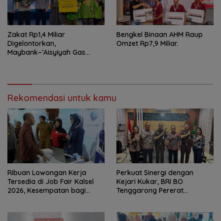
Zakat Rp1,4 Miliar
Bengkel Binaan AHM Raup
Digelontorkan,
Omzet Rp7,9 Miliar.
Maybank–’Aisyiyah Gas
Pemberdayaan Perempuan
Rekomendasi untuk kamu
Ribuan Lowongan Kerja
Perkuat Sinergi dengan
Tersedia di Job Fair Kalsel
Kejari Kukar, BRI BO
2026, Kesempatan bagi
Tenggarong Pererat
Pencari Kerja
Kolaborasi untuk Dukung
Pelayanan Publik