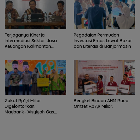
Terjaganya Kinerja
Pegadaian Permudah
Intermediasi Sektor Jasa
Investasi Emas Lewat Bazar
Keuangan Kalimantan
dan Literasi di Banjarmasin
Selatan, Mendukung
Pertumbuhan Ekonomi
Daerah
Zakat Rp1,4 Miliar
Bengkel Binaan AHM Raup
Digelontorkan,
Omzet Rp7,9 Miliar.
Maybank–’Aisyiyah Gas
Pemberdayaan Perempuan