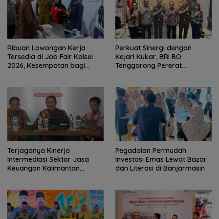
Ribuan Lowongan Kerja
Perkuat Sinergi dengan
Tersedia di Job Fair Kalsel
Kejari Kukar, BRI BO
2026, Kesempatan bagi
Tenggarong Pererat
Pencari Kerja
Kolaborasi untuk Dukung
Pelayanan Publik
Terjaganya Kinerja
Pegadaian Permudah
Intermediasi Sektor Jasa
Investasi Emas Lewat Bazar
Keuangan Kalimantan
dan Literasi di Banjarmasin
Selatan, Mendukung
Pertumbuhan Ekonomi
Daerah