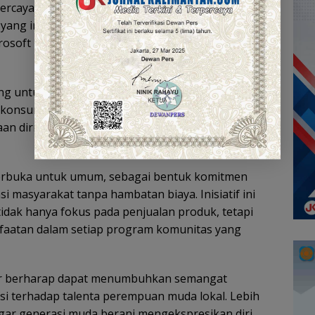
ercaya diri dalam berkarya dan membuka peluang
 yang ingin kami wujudkan melalui kegiatan-
icrosoft Nur Addinsha, Supervisor Area Kalteng 1,
g untuk menunjukkan kreativitas, tetapi juga
onsumsi gratis, sertifikat, hingga pengalaman
n diri serta memperluas jaringan antar pelaku
n terbuka untuk umum, sebagai bentuk komitmen
 masyarakat tanpa hambatan biaya. Inisiatif ini
tidak hanya fokus pada penjualan produk, tetapi
faatan dalam setiap program komunitas yang
otor berharap dapat menumbuhkan semangat
si terhadap talenta perempuan muda lokal. Lebih
i agar generasi muda berani mengekspresikan diri