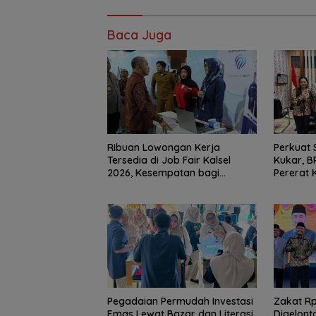
Baca Juga
Ribuan Lowongan Kerja
Perkuat 
Tersedia di Job Fair Kalsel
Kukar, B
2026, Kesempatan bagi
Pererat 
Pencari Kerja
Dukung P
Pegadaian Permudah Investasi
Zakat Rp1
Emas Lewat Bazar dan Literasi
Digelont