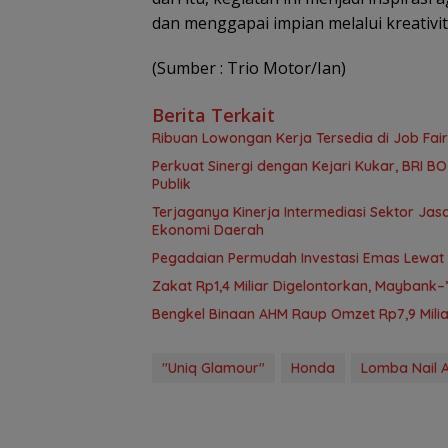
dan menggapai impian melalui kreativit
(Sumber : Trio Motor/Ian)
Berita Terkait
Ribuan Lowongan Kerja Tersedia di Job Fair
Perkuat Sinergi dengan Kejari Kukar, BRI 
Publik
Terjaganya Kinerja Intermediasi Sektor J
Ekonomi Daerah
Pegadaian Permudah Investasi Emas Lewat B
Zakat Rp1,4 Miliar Digelontorkan, Mayban
Bengkel Binaan AHM Raup Omzet Rp7,9 Milia
"Uniq Glamour"
Honda
Lomba Nail A