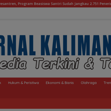
ntri Sudah Jangkau 2.751 Penerima
Bagaimana KIP Had
k
Hukum & Peristiwa
Ekonomi & Bisnis
Olahraga
Tre