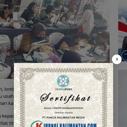
X
n, lomba ini menjadi wadah kolaborasi,
saha kecil di bidang jasa dan seni kecantikan,
mari kalangan muda.
a kepedulian kami terhadap talenta lokal, terutama
as tinggi di bidang seni dan kecantikan. Kami