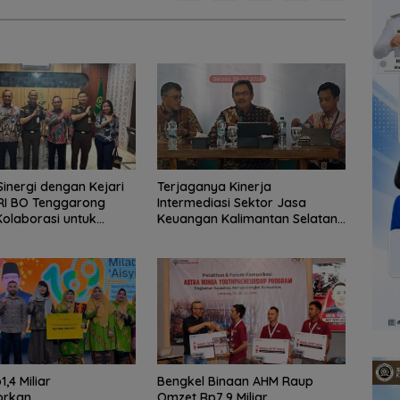
Sinergi dengan Kejari
Terjaganya Kinerja
RI BO Tenggarong
Intermediasi Sektor Jasa
Kolaborasi untuk
Keuangan Kalimantan Selatan,
elayanan Publik
Mendukung Pertumbuhan
Ekonomi Daerah
,4 Miliar
Bengkel Binaan AHM Raup
orkan,
Omzet Rp7,9 Miliar.