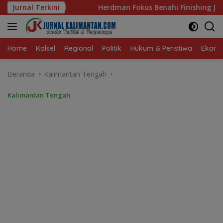
Langsung
Herdman Fokus Benahi Finishing Jelang Lawan Singapura
Jurnal Terkini
ke
konten
Home
Kalsel
Regional
Politik
Hukum & Peristiwa
Ekonom
Beranda
Kalimantan Tengah
Kalimantan Tengah