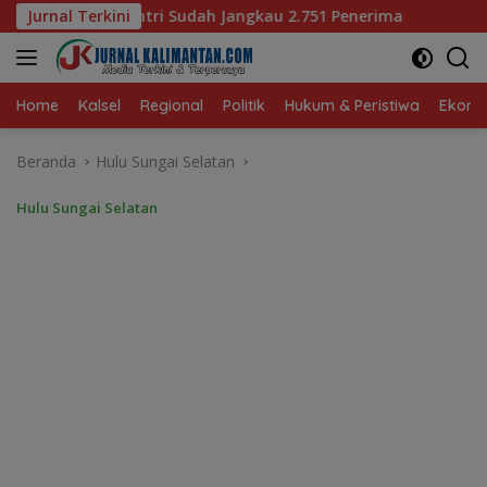
Langsung
ngkau 2.751 Penerima
Jurnal Terkini
Bagaimana KIP Hadapi Deepfake
ke
konten
Home
Kalsel
Regional
Politik
Hukum & Peristiwa
Ekonom
Beranda
Hulu Sungai Selatan
Hulu Sungai Selatan