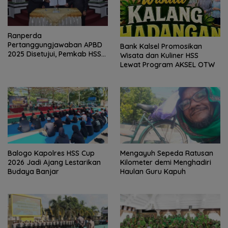
Ranperda
Pertanggungjawaban APBD
Bank Kalsel Promosikan
2025 Disetujui, Pemkab HSS
Wisata dan Kuliner HSS
Perkuat Tata Kelola
Lewat Program AKSEL OTW
Keuangan
Balogo Kapolres HSS Cup
Mengayuh Sepeda Ratusan
2026 Jadi Ajang Lestarikan
Kilometer demi Menghadiri
Budaya Banjar
Haulan Guru Kapuh