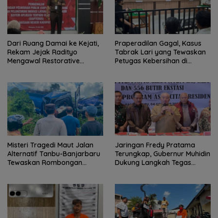
Dari Ruang Damai ke Kejati,
Praperadilan Gagal, Kasus
Rekam Jejak Radityo
Tabrak Lari yang Tewaskan
Mengawal Restorative
Petugas Kebersihan di
Justice
Banjarmasin Masuk Tahap
Persidangan
Misteri Tragedi Maut Jalan
Jaringan Fredy Pratama
Alternatif Tanbu-Banjarbaru
Terungkap, Gubernur Muhidin
Tewaskan Rombongan
Dukung Langkah Tegas
Mahasiswa KKN
Polda Kalsel