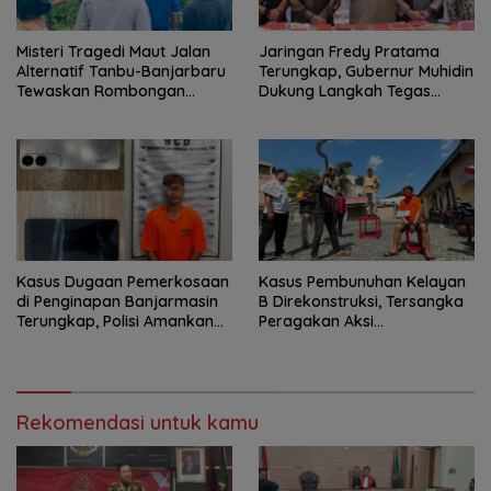
Misteri Tragedi Maut Jalan
Jaringan Fredy Pratama
Alternatif Tanbu-Banjarbaru
Terungkap, Gubernur Muhidin
Tewaskan Rombongan
Dukung Langkah Tegas
Mahasiswa KKN
Polda Kalsel
Kasus Dugaan Pemerkosaan
Kasus Pembunuhan Kelayan
di Penginapan Banjarmasin
B Direkonstruksi, Tersangka
Terungkap, Polisi Amankan
Peragakan Aksi
Tersangka
Penyerangan dengan Arit
Rekomendasi untuk kamu