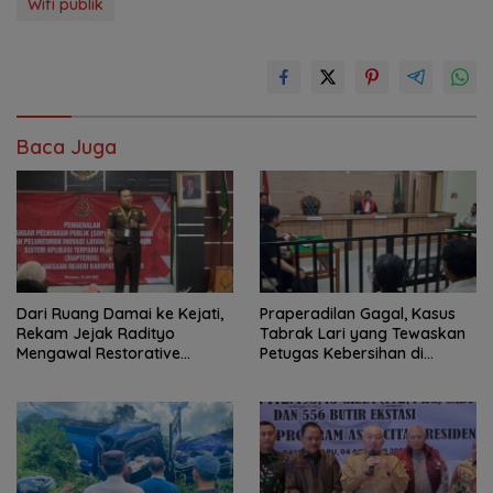
Wifi publik
Baca Juga
Dari Ruang Damai ke Kejati,
Praperadilan Gagal, Kasus
Rekam Jejak Radityo
Tabrak Lari yang Tewaskan
Mengawal Restorative
Petugas Kebersihan di
Justice
Banjarmasin Masuk Tahap
Persidangan