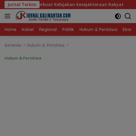
Langsung
ebijakan Kesejahteraan Rakyat
Jurnal Terkini
Baru 10 Persen, Aktivas
ke
konten
Home
Kalsel
Regional
Politik
Hukum & Peristiwa
Ekonom
Beranda
Hukum & Peristiwa
Hukum & Peristiwa