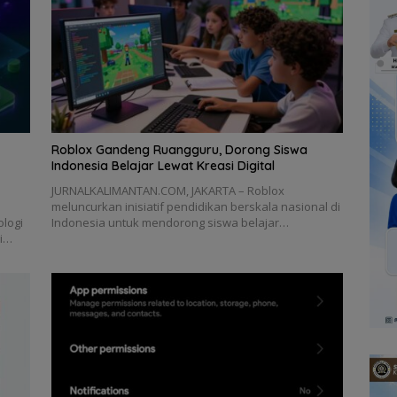
Roblox Gandeng Ruangguru, Dorong Siswa
Indonesia Belajar Lewat Kreasi Digital
JURNALKALIMANTAN.COM, JAKARTA – Roblox
meluncurkan inisiatif pendidikan berskala nasional di
logi
Indonesia untuk mendorong siswa belajar…
ki…