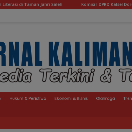
eh
Komisi I DPRD Kalsel Dorong Pembenahan AMKS Has
k
Hukum & Peristiwa
Ekonomi & Bisnis
Olahraga
Tre