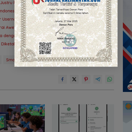
 Justru Paling Cepat Ditinggalkan Saat Bermasalah
donesia Belajar Lewat Kreasi Digital
ur Username Baru di WhatsApp
rai Awet
ya dengan Sekarang?
 Diketahui
Smart tablet
Smartphone