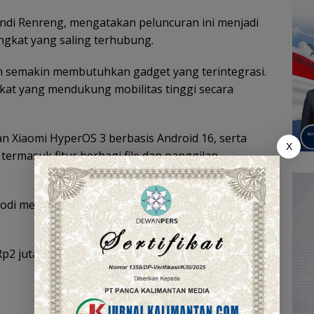
Andi Renreng, mengatakan peluncuran ini menjadi
ngkat yang saling terhubung.
n semakin membutuhkan gadget yang terintegrasi.
kat yang mendukung mobilitas tinggi secara
n Xiaomi HyperOS 3 berbasis Android 16, serta
X
termasuk fitur berbagi file dan panggilan
bodi metal dengan ketebalan 7,4 mm, serta telah
p2 jutaan dan mulai tersedia di Indonesia pada Juni