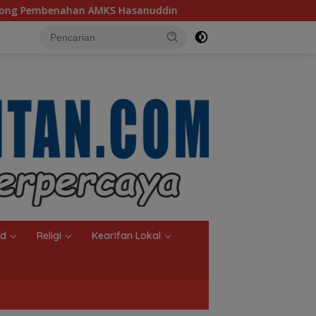
anuddin
Ketua TP PKK Kalsel, Dorong Kreasi Olahan Ik
nd
Religi
Kearifan Lokal