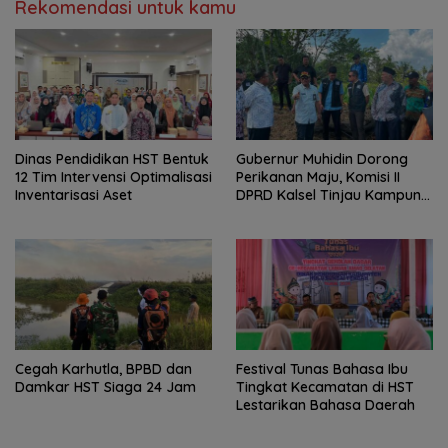
Rekomendasi untuk kamu
Dinas Pendidikan HST Bentuk
Gubernur Muhidin Dorong
12 Tim Intervensi Optimalisasi
Perikanan Maju, Komisi II
Inventarisasi Aset
DPRD Kalsel Tinjau Kampung
Gabus Haruan dan
Gencarkan GEMARIKAN
Cegah Karhutla, BPBD dan
Festival Tunas Bahasa Ibu
Damkar HST Siaga 24 Jam
Tingkat Kecamatan di HST
Lestarikan Bahasa Daerah