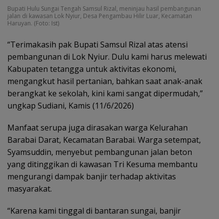
Bupati Hulu Sungai Tengah Samsul Rizal, meninjau hasil pembangunan
jalan di kawasan Lok Nyiur, Desa Pengambau Hilir Luar, Kecamatan
Haruyan. (Foto: Ist)
“Terimakasih pak Bupati Samsul Rizal atas atensi
pembangunan di Lok Nyiur. Dulu kami harus melewati
Kabupaten tetangga untuk aktivitas ekonomi,
mengangkut hasil pertanian, bahkan saat anak-anak
berangkat ke sekolah, kini kami sangat dipermudah,”
ungkap Sudiani, Kamis (11/6/2026)
Manfaat serupa juga dirasakan warga Kelurahan
Barabai Darat, Kecamatan Barabai. Warga setempat,
Syamsuddin, menyebut pembangunan jalan beton
yang ditinggikan di kawasan Tri Kesuma membantu
mengurangi dampak banjir terhadap aktivitas
masyarakat.
“Karena kami tinggal di bantaran sungai, banjir