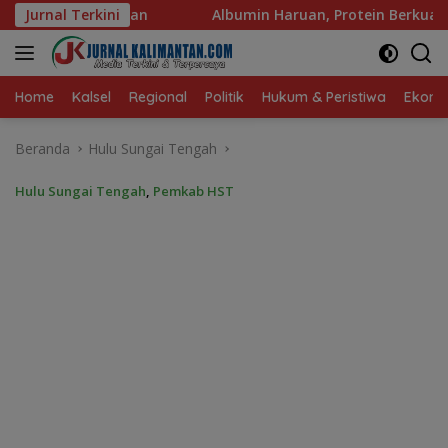
Langsung
Jurnal Terkini
Albumin Haruan, Protein Berkualitas untuk Hidup Sehat
ke
konten
Home
Kalsel
Regional
Politik
Hukum & Peristiwa
Ekonom
Beranda
Hulu Sungai Tengah
Hulu Sungai Tengah
,
Pemkab HST