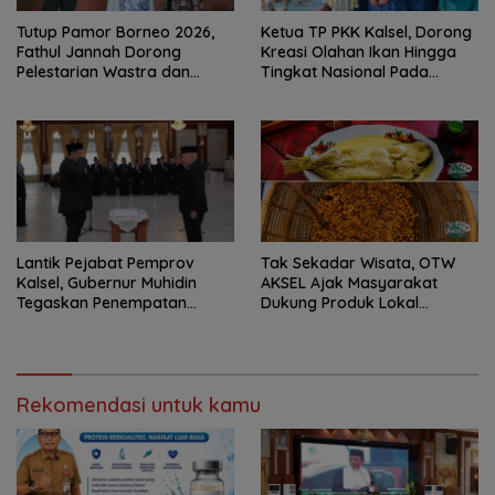
Tutup Pamor Borneo 2026,
Ketua TP PKK Kalsel, Dorong
Fathul Jannah Dorong
Kreasi Olahan Ikan Hingga
Pelestarian Wastra dan
Tingkat Nasional Pada
Digitalisasi UMKM
Lomba Masak Serba Ikan
Lantik Pejabat Pemprov
Tak Sekadar Wisata, OTW
Kalsel, Gubernur Muhidin
AKSEL Ajak Masyarakat
Tegaskan Penempatan
Dukung Produk Lokal
Berbasis Talenta
Tabalong
Rekomendasi untuk kamu