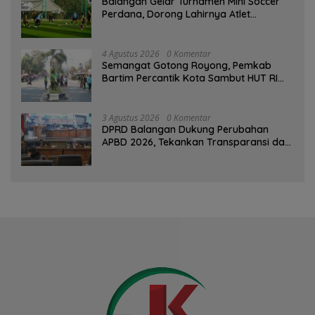
Balangan Gelar Turnamen Mini Soccer
Perdana, Dorong Lahirnya Atlet
Berprestasi
4 Agustus 2026
0 Komentar
Semangat Gotong Royong, Pemkab
Bartim Percantik Kota Sambut HUT RI
dan Hari Jadi Kabupaten
3 Agustus 2026
0 Komentar
DPRD Balangan Dukung Perubahan
APBD 2026, Tekankan Transparansi dan
Kesejahteraan Masyarakat