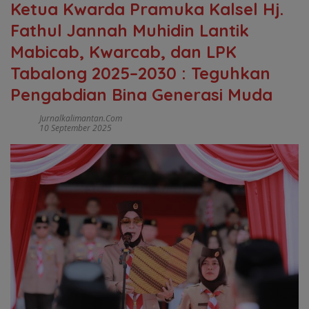
Ketua Kwarda Pramuka Kalsel Hj.
Fathul Jannah Muhidin Lantik
Mabicab, Kwarcab, dan LPK
Tabalong 2025–2030 : Teguhkan
Pengabdian Bina Generasi Muda
Jurnalkalimantan.com
10 September 2025