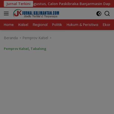
Langsung
alon Paskibraka Banjarmasin Dapat Pembekalan dari Alumni Pas
Jurnal Terkini
ke
konten
Home
Kalsel
Regional
Politik
Hukum & Peristiwa
Ekonom
Beranda
Pemprov Kalsel
Pemprov Kalsel
,
Tabalong