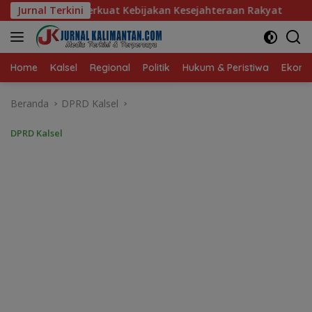
Langsung
bijakan Kesejahteraan Rakyat
Jurnal Terkini
Baru 10 Persen, Aktivasi
ke
konten
Home
Kalsel
Regional
Politik
Hukum & Peristiwa
Ekonom
Beranda
DPRD Kalsel
DPRD Kalsel