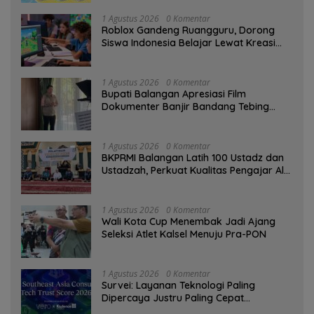
1 Agustus 2026
0 Komentar
Roblox Gandeng Ruangguru, Dorong
Siswa Indonesia Belajar Lewat Kreasi
Digital
1 Agustus 2026
0 Komentar
Bupati Balangan Apresiasi Film
Dokumenter Banjir Bandang Tebing
Tinggi sebagai Media Edukasi
1 Agustus 2026
0 Komentar
BKPRMI Balangan Latih 100 Ustadz dan
Ustadzah, Perkuat Kualitas Pengajar Al-
Qur’an
1 Agustus 2026
0 Komentar
Wali Kota Cup Menembak Jadi Ajang
Seleksi Atlet Kalsel Menuju Pra-PON
1 Agustus 2026
0 Komentar
Survei: Layanan Teknologi Paling
Dipercaya Justru Paling Cepat
Ditinggalkan Saat Bermasalah