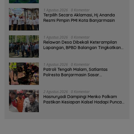
1 Agustus 2026
0 Komentar
‎Terpilih Secara Aklamasi, Hj Ananda
Resmi Pimpin PMI Kota Banjarmasin
1 Agustus 2026
0 Komentar
Relawan Desa Dibekali Keterampilan
Lapangan, BPBD Balangan Tingkatkan
Kesiapsiagaan Bencana
1 Agustus 2026
0 Komentar
Patroli Tengah Malam, Satlantas
Polresta Banjarmasin Sasar
Pelanggaran dan Balap Liar
2 Agustus 2026
0 Komentar
Hasnuryadi Dampingi Menko Polkam
Pastikan Kesiapan Kalsel Hadapi Puncak
Musim Kemarau