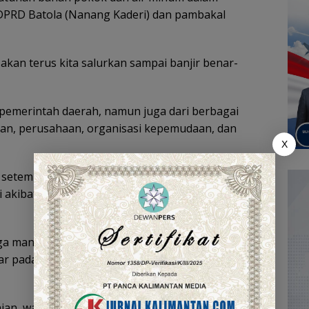
PRD Batola (Nanang Kaderi) dan pambakal
akan terus kita salurkan sampai banjir benar-
i pemerintah daerah, namun juga dari berbagai
tan, perusahaan, organisasi kepemudaan, dan
X
setempat, wabup menerangkan, banjir yang
kibat lintasan air dari kecamatan lainnya menuju
uga mantan Anggota DPRD Batola ini menerangkan,
r pada tahun-tahun berikutnya banjir tidak
ian, wabup yang juga Ketua PMI Batola ini