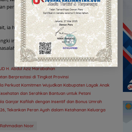
n perkebunan masyarakat yang terdampak banjir,
ait, ia harapkan dapat melakukan pendataan.
ki ini juga berisi dialog dengan masyarakat,
asalahan banjir yang menimpa ini. (Alibana/BM)
UD H. Abdul Aziz Marabahan
an Berprestasi di Tingkat Provinsi
atola Perkuat Komitmen Wujudkan Kabupaten Layak Anak
Kesehatan dan Serahkan Bantuan untuk Petani
la Ganjar Kafilah dengan Insentif dan Bonus Umrah
026, Tekankan Peran Ayah dalam Ketahanan Keluarga
Rahmadian Noor