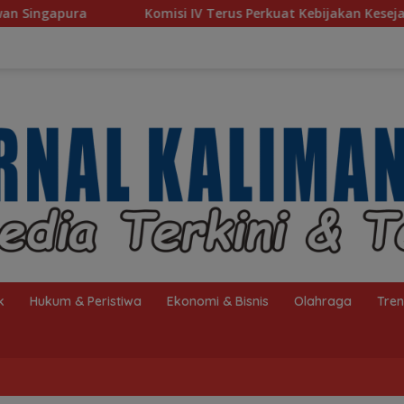
si IV Terus Perkuat Kebijakan Kesejahteraan Rakyat
Ba
k
Hukum & Peristiwa
Ekonomi & Bisnis
Olahraga
Tre