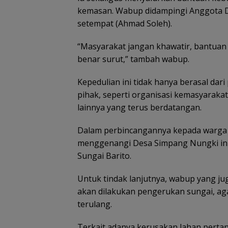
kemasan. Wabup didampingi Anggota D
setempat (Ahmad Soleh).
“Masyarakat jangan khawatir, bantuan 
benar surut,” tambah wabup.
Kepedulian ini tidak hanya berasal dar
pihak, seperti organisasi kemasyaraka
lainnya yang terus berdatangan.
Dalam perbincangannya kepada warga 
menggenangi Desa Simpang Nungki ini a
Sungai Barito.
Untuk tindak lanjutnya, wabup yang j
akan dilakukan pengerukan sungai, aga
terulang.
Terkait adanya kerusakan lahan pertan