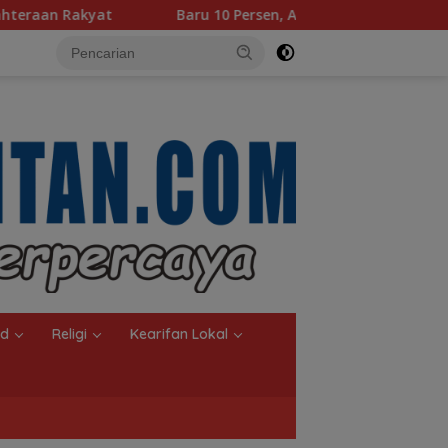
ru 10 Persen, Aktivasi IKD Banjarmasin Didorong Tuntas 90 Per
nd
Religi
Kearifan Lokal