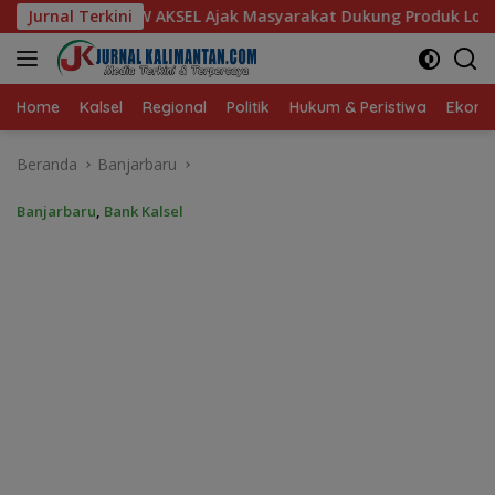
Langsung
EL Ajak Masyarakat Dukung Produk Lokal Tabalong
Jurnal Terkini
DPR
ke
konten
Home
Kalsel
Regional
Politik
Hukum & Peristiwa
Ekonom
Beranda
Banjarbaru
Banjarbaru
,
Bank Kalsel