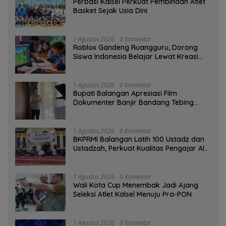
Perbasi Kalsel Perkuat Pembinaan Atlet
Basket Sejak Usia Dini
1 Agustus 2026
0 Komentar
Roblox Gandeng Ruangguru, Dorong
Siswa Indonesia Belajar Lewat Kreasi
Digital
1 Agustus 2026
0 Komentar
Bupati Balangan Apresiasi Film
Dokumenter Banjir Bandang Tebing
Tinggi sebagai Media Edukasi
1 Agustus 2026
0 Komentar
BKPRMI Balangan Latih 100 Ustadz dan
Ustadzah, Perkuat Kualitas Pengajar Al-
Qur’an
1 Agustus 2026
0 Komentar
Wali Kota Cup Menembak Jadi Ajang
Seleksi Atlet Kalsel Menuju Pra-PON
1 Agustus 2026
0 Komentar