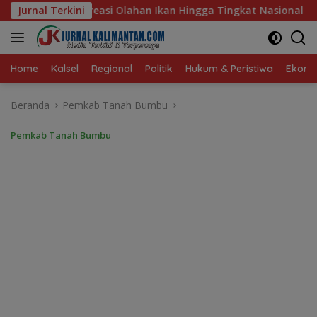
Langsung
Ikan Hingga Tingkat Nasional Pada Lomba Masak Serba Ikan
Jurnal Terkini
ke
konten
Home
Kalsel
Regional
Politik
Hukum & Peristiwa
Ekonom
Beranda
Pemkab Tanah Bumbu
Pemkab Tanah Bumbu