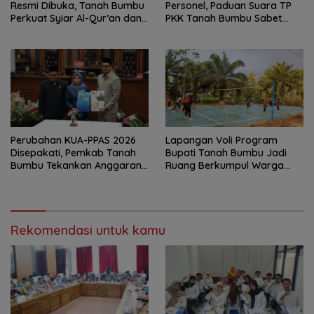
Resmi Dibuka, Tanah Bumbu
Personel, Paduan Suara TP
Perkuat Syiar Al-Qur’an dan
PKK Tanah Bumbu Sabet
Generasi Qurani
Juara II
Perubahan KUA-PPAS 2026
Lapangan Voli Program
Disepakati, Pemkab Tanah
Bupati Tanah Bumbu Jadi
Bumbu Tekankan Anggaran
Ruang Berkumpul Warga
Berbasis Kinerja
Desa Madu Retno
Rekomendasi untuk kamu