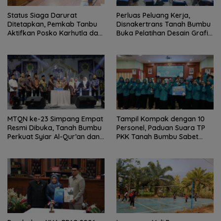
Status Siaga Darurat
Perluas Peluang Kerja,
Ditetapkan, Pemkab Tanbu
Disnakertrans Tanah Bumbu
Aktifkan Posko Karhutla dan
Buka Pelatihan Desain Grafis
Kekeringan
dan Barbershop
MTQN ke-23 Simpang Empat
Tampil Kompak dengan 10
Resmi Dibuka, Tanah Bumbu
Personel, Paduan Suara TP
Perkuat Syiar Al-Qur’an dan
PKK Tanah Bumbu Sabet
Generasi Qurani
Juara II