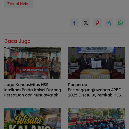
Zainal Helmi
Baca Juga
Jaga Kondusivitas HSS,
Ranperda
Intelkam Polda Kalsel Dorong
Pertanggungjawaban APBD
Persatuan dan Musyawarah
2025 Disetujui, Pemkab HSS
Perkuat Tata Kelola
Keuangan