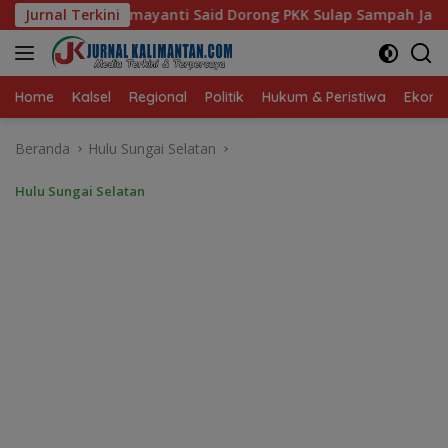
Langsung
 Said Dorong PKK Sulap Sampah Jadi Sumber Penghasilan
Jurnal Terkini
ke
konten
Home
Kalsel
Regional
Politik
Hukum & Peristiwa
Ekonom
Beranda
Hulu Sungai Selatan
Hulu Sungai Selatan