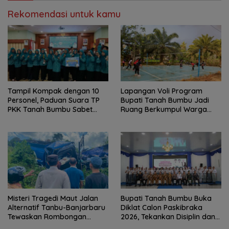
Rekomendasi untuk kamu
Tampil Kompak dengan 10
Lapangan Voli Program
Personel, Paduan Suara TP
Bupati Tanah Bumbu Jadi
PKK Tanah Bumbu Sabet
Ruang Berkumpul Warga
Juara II
Desa Madu Retno
Misteri Tragedi Maut Jalan
Bupati Tanah Bumbu Buka
Alternatif Tanbu-Banjarbaru
Diklat Calon Paskibraka
Tewaskan Rombongan
2026, Tekankan Disiplin dan
Mahasiswa KKN
Integritas