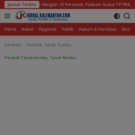
Langsung
onel, Paduan Suara TP PKK Tanah Bumbu Sabet Juara II
Jurnal Terkini
ke
konten
Home
Kalsel
Regional
Politik
Hukum & Peristiwa
Ekonom
Beranda
Pemkab Tanah Bumbu
Pemkab Tanah Bumbu
,
Tanah Bumbu