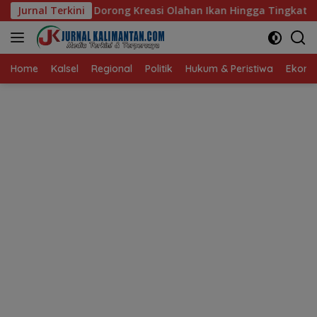
Langsung
 Kreasi Olahan Ikan Hingga Tingkat Nasional Pada Lomba Masak
Jurnal Terkini
ke
konten
Home
Kalsel
Regional
Politik
Hukum & Peristiwa
Ekonom