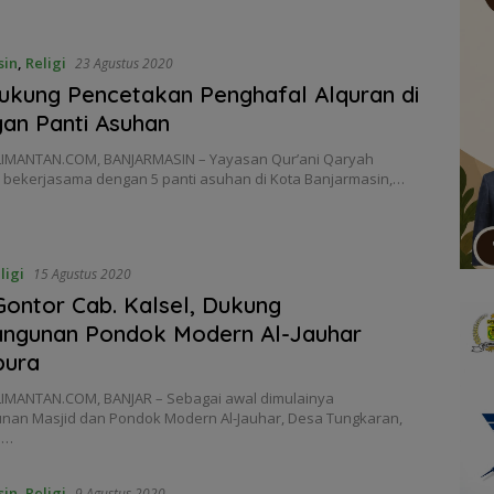
sin
,
Religi
23 Agustus 2020
ukung Pencetakan Penghafal Alquran di
an Panti Asuhan
IMANTAN.COM, BANJARMASIN – Yayasan Qur’ani Qaryah
 bekerjasama dengan 5 panti asuhan di Kota Banjarmasin,…
ligi
15 Agustus 2020
ontor Cab. Kalsel, Dukung
ngunan Pondok Modern Al-Jauhar
pura
IMANTAN.COM, BANJAR – Sebagai awal dimulainya
an Masjid dan Pondok Modern Al-Jauhar, Desa Tungkaran,
a…
sin
,
Religi
9 Agustus 2020