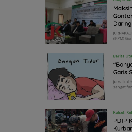
Maksi
Gontor
Daring
JURNAKALI
(IKPM) Go
Berita Ut
“Banya
Garis 
Jurnalkali
sangat fa
Kalsel
,
Rel
PDIP K
Kurba