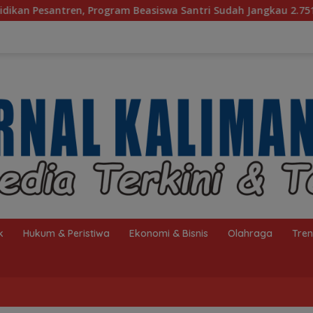
m Beasiswa Santri Sudah Jangkau 2.751 Penerima
Baga
k
Hukum & Peristiwa
Ekonomi & Bisnis
Olahraga
Tre