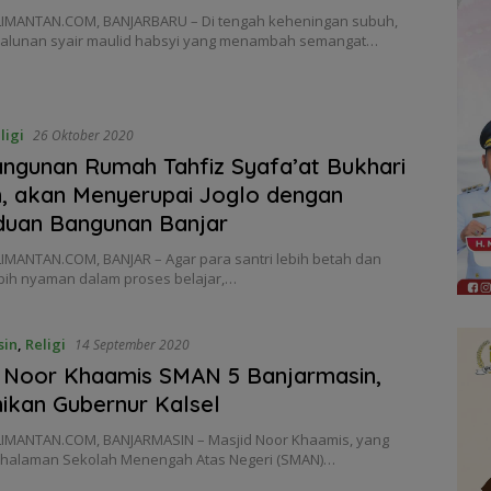
IMANTAN.COM, BANJARBARU – Di tengah keheningan subuh,
 alunan syair maulid habsyi yang menambah semangat…
ligi
26 Oktober 2020
gunan Rumah Tahfiz Syafa’at Bukhari
, akan Menyerupai Joglo dengan
duan Bangunan Banjar
IMANTAN.COM, BANJAR – Agar para santri lebih betah dan
bih nyaman dalam proses belajar,…
sin
,
Religi
14 September 2020
 Noor Khaamis SMAN 5 Banjarmasin,
ikan Gubernur Kalsel
IMANTAN.COM, BANJARMASIN – Masjid Noor Khaamis, yang
di halaman Sekolah Menengah Atas Negeri (SMAN)…