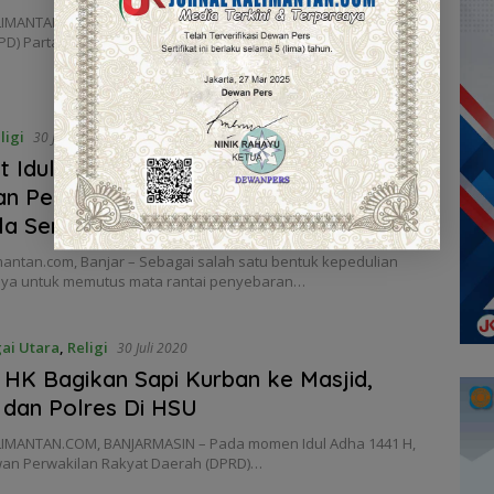
IMANTAN.COM, BANJARMASIN – Sekretariat Dewan Pimpinan
PD) Partai Demokrasi Indonesia Perjuangan (PDIP) Kalimantan
ligi
30 Juli 2020
 Idul Adha,BPK Radja Astambul
n Penyemprotan Disinfektan Mesjid dan
la Serta Pemukiman Warga
mantan.com, Banjar – Sebagai salah satu bentuk kepedulian
ya untuk memutus mata rantai penyebaran…
ai Utara
,
Religi
30 Juli 2020
 HK Bagikan Sapi Kurban ke Masjid,
dan Polres Di HSU
IMANTAN.COM, BANJARMASIN – Pada momen Idul Adha 1441 H,
an Perwakilan Rakyat Daerah (DPRD)…