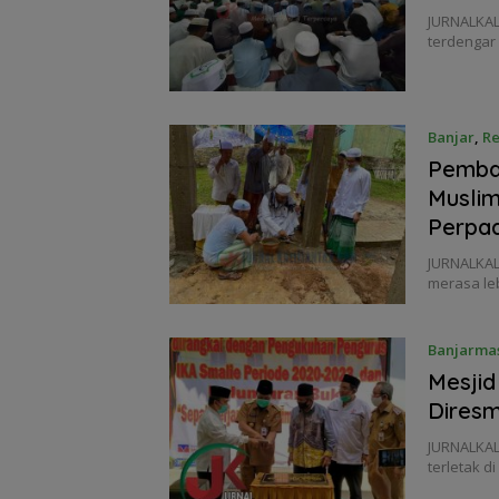
JURNALKAL
terdengar
Banjar
,
Re
Pemban
Muslim
Perpa
JURNALKAL
merasa le
Banjarma
Mesjid
Diresm
JURNALKAL
terletak 