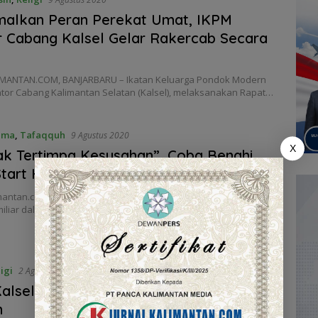
malkan Peran Perekat Umat, IKPM
 Cabang Kalsel Gelar Rakercab Secara
MANTAN.COM, BANJARBARU – Ikatan Keluarga Pondok Modern
ntor Cabang Kalimantan Selatan (Kalsel), melaksanakan Rapat…
ama
,
Tafaqquh
9 Agustus 2020
X
k Tertimpa Kesusahan”, Coba Benahi
Start Harimu
mantan.com, Banjarbaru – Jargon-jargon terkait mengawali hari
miliar dalam kehidupan kita, berbagai macam ragam…
igi
2 Agustus 2020
alsel Bagikan 1.100 Kantong Daging
n