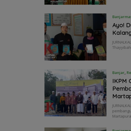
Banjarma
Ayo! D
Kalang
JURNALKAL
Thayyibah
Banjar
,
Re
IKPM G
Pemba
Marta
JURNALKAL
pembangun
Martapur
Banjarma