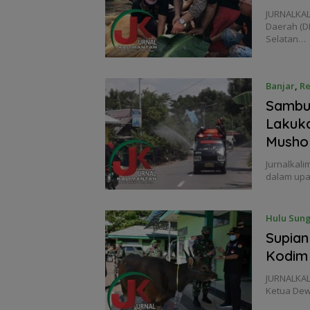
JURNALKAL
Daerah (D
Selatan…
Banjar
,
Re
Sambut
Lakuka
Musho
Jurnalkali
dalam upa
Hulu Sung
Supian
Kodim 
JURNALKAL
Ketua Dew