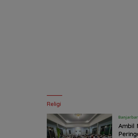
Religi
Banjarba
Ambil 
Pering