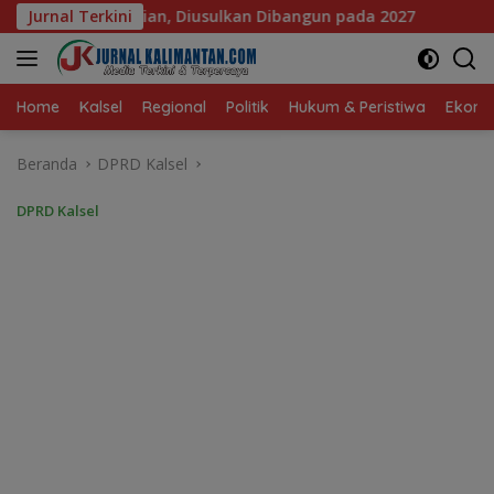
Langsung
n Dibangun pada 2027
Jurnal Terkini
DPRD Banjarmasin Dorong Empat 
ke
konten
Home
Kalsel
Regional
Politik
Hukum & Peristiwa
Ekonom
Beranda
DPRD Kalsel
DPRD Kalsel