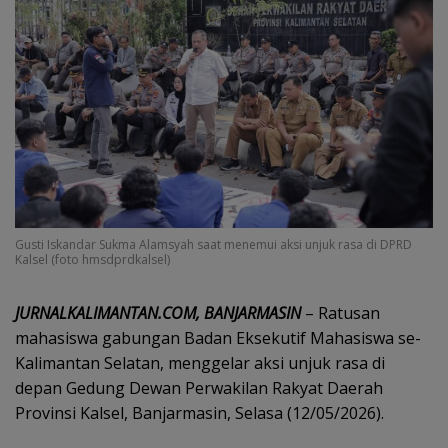
Gusti Iskandar Sukma Alamsyah saat menemui aksi unjuk rasa di DPRD
Kalsel (foto hmsdprdkalsel)
JURNALKALIMANTAN.COM, BANJARMASIN
– Ratusan
mahasiswa gabungan Badan Eksekutif Mahasiswa se-
Kalimantan Selatan, menggelar aksi unjuk rasa di
depan Gedung Dewan Perwakilan Rakyat Daerah
Provinsi Kalsel, Banjarmasin, Selasa (12/05/2026).