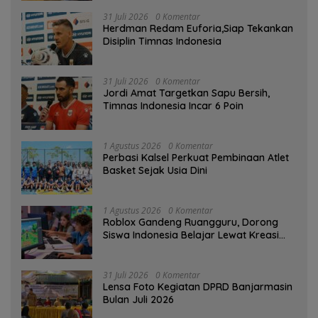
31 Juli 2026
0 Komentar
Herdman Redam Euforia,Siap Tekankan
Disiplin Timnas Indonesia
31 Juli 2026
0 Komentar
Jordi Amat Targetkan Sapu Bersih,
Timnas Indonesia Incar 6 Poin
1 Agustus 2026
0 Komentar
Perbasi Kalsel Perkuat Pembinaan Atlet
Basket Sejak Usia Dini
1 Agustus 2026
0 Komentar
Roblox Gandeng Ruangguru, Dorong
Siswa Indonesia Belajar Lewat Kreasi
Digital
31 Juli 2026
0 Komentar
Lensa Foto Kegiatan DPRD Banjarmasin
Bulan Juli 2026