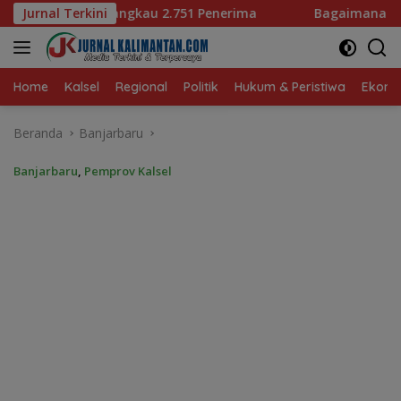
Langsung
enerima
Jurnal Terkini
Bagaimana KIP Hadapi Deepfake dan Hoaks?
ke
konten
Home
Kalsel
Regional
Politik
Hukum & Peristiwa
Ekonom
Beranda
Banjarbaru
Banjarbaru
,
Pemprov Kalsel