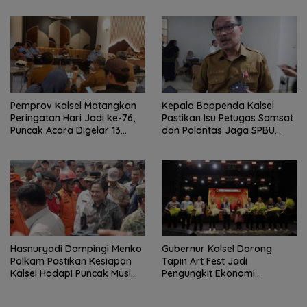
Pemprov Kalsel Matangkan
Kepala Bappenda Kalsel
Peringatan Hari Jadi ke-76,
Pastikan Isu Petugas Samsat
Puncak Acara Digelar 13
dan Polantas Jaga SPBU
Agustus di Banjarbaru
Mulai 1 Agustus Adalah Hoaks
Hasnuryadi Dampingi Menko
Gubernur Kalsel Dorong
Polkam Pastikan Kesiapan
Tapin Art Fest Jadi
Kalsel Hadapi Puncak Musim
Pengungkit Ekonomi
Kemarau
Berbasis Budaya