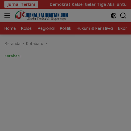
Langsung
at Kalsel Gelar Tiga Aksi untuk Rakyat
Jurnal Terkini
Gisela Cindy 
ke
konten
Home
Kalsel
Regional
Politik
Hukum & Peristiwa
Ekonom
Beranda
Kotabaru
Kotabaru