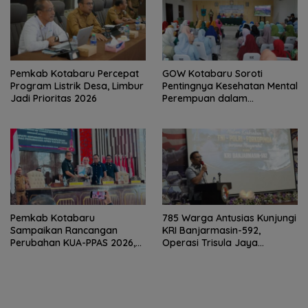
Pemkab Kotabaru Percepat
GOW Kotabaru Soroti
Program Listrik Desa, Limbur
Pentingnya Kesehatan Mental
Jadi Prioritas 2026
Perempuan dalam
Pertemuan Rutin
Pemkab Kotabaru
785 Warga Antusias Kunjungi
Sampaikan Rancangan
KRI Banjarmasin-592,
Perubahan KUA-PPAS 2026,
Operasi Trisula Jaya
PAD Diproyeksi Rp557,7 Miliar
Tinggalkan Kesan di
Kotabaru