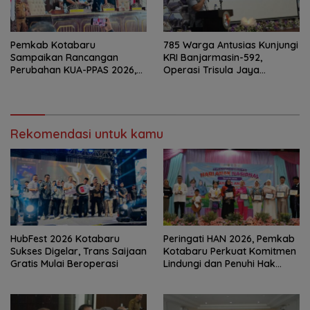
Pemkab Kotabaru
785 Warga Antusias Kunjungi
Sampaikan Rancangan
KRI Banjarmasin-592,
Perubahan KUA-PPAS 2026,
Operasi Trisula Jaya
PAD Diproyeksi Rp557,7 Miliar
Tinggalkan Kesan di
Kotabaru
Rekomendasi untuk kamu
HubFest 2026 Kotabaru
Peringati HAN 2026, Pemkab
Sukses Digelar, Trans Saijaan
Kotabaru Perkuat Komitmen
Gratis Mulai Beroperasi
Lindungi dan Penuhi Hak
Anak