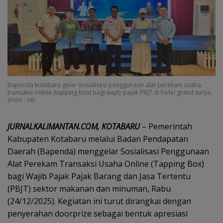
Bapenda kotabaru gelar sosialisasi penggunaan alat perekam usaha
transaksi online (tapping box) bagi wajib pajak PBJT di hotel grand surya,
(Foto : Ist)
JURNALKALIMANTAN.COM, KOTABARU
– Pemerintah
Kabupaten Kotabaru melalui Badan Pendapatan
Daerah (Bapenda) menggelar Sosialisasi Penggunaan
Alat Perekam Transaksi Usaha Online (Tapping Box)
bagi Wajib Pajak Pajak Barang dan Jasa Tertentu
(PBJT) sektor makanan dan minuman, Rabu
(24/12/2025). Kegiatan ini turut dirangkai dengan
penyerahan doorprize sebagai bentuk apresiasi