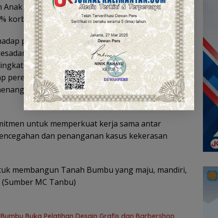
an Anak menunjukkan bahwa terdapat 17.000 kasus
0% korbannya adalah anak-anak.
rhadap perempuan dan anak menjadi salah satu
 kesadaran masyarakat akan bahaya kekerasan
eningkatkan pengetahuan dan pemahaman
ap perempuan dan anak, serta mendorong
menanggulangi kekerasan tersebut,” ungkap Erli
mitmen untuk memperkuat kerja sama antar
encegahan dan penanganan kasus kekerasan
untuk membangun Tanah Bumbu yang maju, mandiri,
ai. (Sumber MC Tanbu)
h Bumbu Buka Pelatihan Desain Grafis dan Barbershop