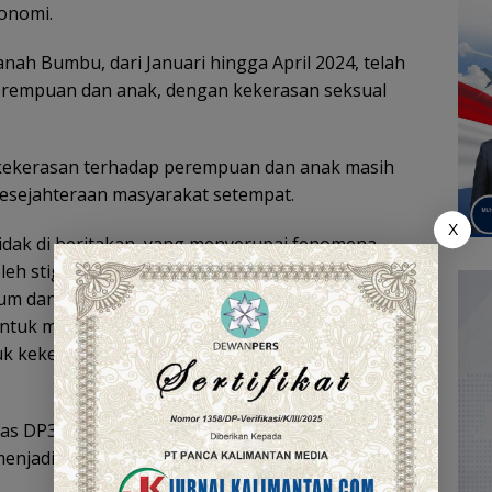
konomi.
h Bumbu, dari Januari hingga April 2024, telah
perempuan dan anak, dengan kekerasan seksual
kekerasan terhadap perempuan dan anak masih
esejahteraan masyarakat setempat.
X
 tidak di beritakan, yang menyerupai fenomena
leh stigma budaya patriarki, ketakutan, dan
m dan perlindungan yang ada. Oleh karena itu,
untuk memberikan perlindungan kepada
k kekerasan,” ucap M. Putu Wisnu Wardana, Staf
a Dinas DP3AP2KB, menambahkan bahwa kekerasan
njadi permasalahan serius di Indonesia.