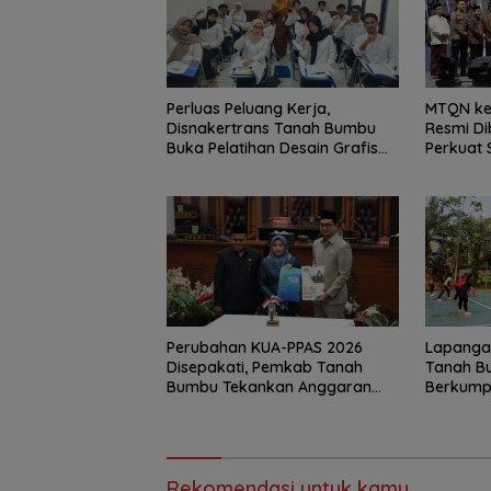
Perluas Peluang Kerja,
MTQN ke
Disnakertrans Tanah Bumbu
Resmi D
Buka Pelatihan Desain Grafis
Perkuat 
dan Barbershop
Generasi
Perubahan KUA-PPAS 2026
Lapangan
Disepakati, Pemkab Tanah
Tanah B
Bumbu Tekankan Anggaran
Berkump
Berbasis Kinerja
Retno
Rekomendasi untuk kamu