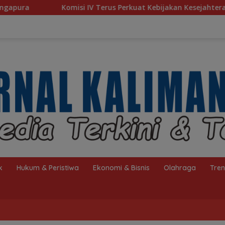
Terus Perkuat Kebijakan Kesejahteraan Rakyat
Baru 10 
k
Hukum & Peristiwa
Ekonomi & Bisnis
Olahraga
Tre