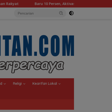
Persen, Aktivasi IKD Banjarmasin Didorong Tuntas 90 Persen d
nd
Religi
Kearifan Lokal