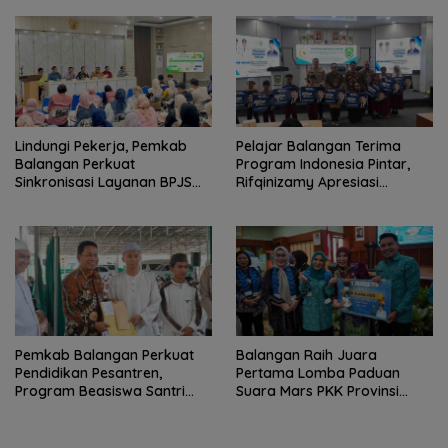
Lindungi Pekerja, Pemkab
Pelajar Balangan Terima
Balangan Perkuat
Program Indonesia Pintar,
Sinkronisasi Layanan BPJS
Rifqinizamy Apresiasi
Ketenagakerjaan
Komitmen Pemkab
Pemkab Balangan Perkuat
Balangan Raih Juara
Pendidikan Pesantren,
Pertama Lomba Paduan
Program Beasiswa Santri
Suara Mars PKK Provinsi
Sudah Jangkau 2.751
Kalsel
Penerima