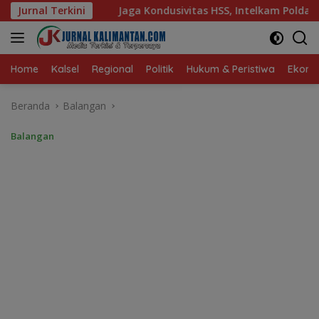
Langsung
ndusivitas HSS, Intelkam Polda Kalsel Dorong Persatuan dan 
Jurnal Terkini
ke
konten
Home
Kalsel
Regional
Politik
Hukum & Peristiwa
Ekonom
Beranda
Balangan
Balangan