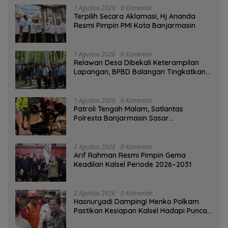
1 Agustus 2026
0 Komentar
‎Terpilih Secara Aklamasi, Hj Ananda
Resmi Pimpin PMI Kota Banjarmasin
1 Agustus 2026
0 Komentar
Relawan Desa Dibekali Keterampilan
Lapangan, BPBD Balangan Tingkatkan
Kesiapsiagaan Bencana
1 Agustus 2026
0 Komentar
Patroli Tengah Malam, Satlantas
Polresta Banjarmasin Sasar
Pelanggaran dan Balap Liar
2 Agustus 2026
0 Komentar
Arif Rahman Resmi Pimpin Gema
Keadilan Kalsel Periode 2026–2031
2 Agustus 2026
0 Komentar
Hasnuryadi Dampingi Menko Polkam
Pastikan Kesiapan Kalsel Hadapi Puncak
Musim Kemarau