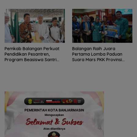
Ketenagakerjaan
Komitmen Pemkab
Pemkab Balangan Perkuat
Balangan Raih Juara
Pendidikan Pesantren,
Pertama Lomba Paduan
Program Beasiswa Santri
Suara Mars PKK Provinsi
Sudah Jangkau 2.751
Kalsel
Penerima